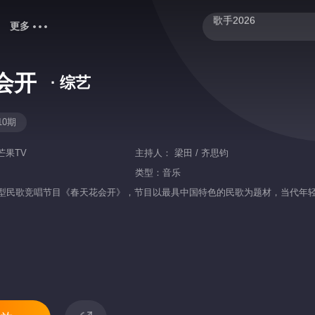
更多
御廷谣
我们的宿舍·归心季
会开
· 综艺
中餐厅·南洋拾光季
快乐老家
10期
密室大逃脱 第八季
芒果TV
主持人：
梁田 / 齐思钧
爸爸当家 第五季
类型：
音乐
型民歌竞唱节目《春天花会开》，节目以最具中国特色的民歌为题材，当代年
忙忙碌碌寻宝藏2
你好，星期六
野狗骨头