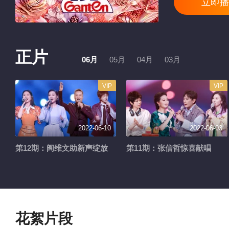
立即播
正片
06月
05月
04月
03月
VIP
VIP
2022-06-10
2022-06-03
第12期：阎维文助新声绽放
第11期：张信哲惊喜献唱
花絮片段