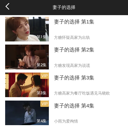
妻子的选择
妻子的选择 第1集
第1集
方糖怀疑高家为出轨
妻子的选择 第2集
第2集
方糖发现高家为说谎
VIP
妻子的选择 第3集
第3集
方糖高家为餐厅吃饭遇见马晓欧
VIP
妻子的选择 第4集
第4集
小雨为爱殉情