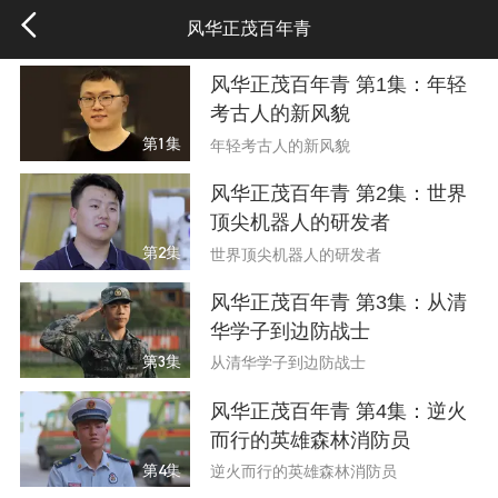
风华正茂百年青
风华正茂百年青 第1集：年轻
考古人的新风貌
第1集
年轻考古人的新风貌
风华正茂百年青 第2集：世界
顶尖机器人的研发者
第2集
世界顶尖机器人的研发者
风华正茂百年青 第3集：从清
华学子到边防战士
第3集
从清华学子到边防战士
风华正茂百年青 第4集：逆火
而行的英雄森林消防员
第4集
逆火而行的英雄森林消防员