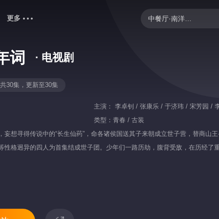
更多
中餐厅·南洋拾光季
爸爸当家 第五季
年词
· 电视剧
歌手2026
炽夏
共30集，更新至30集
克制升温
主演：
李卓钊 / 张康乐 / 于济玮 / 宋芳园 / 
妻子的浪漫旅行2026
类型：
青春 / 古装
，妄想寻得传说中的“长生仙药”，命各诸侯国送其子来朝成立世子营，替商山王
忙忙碌碌寻宝藏2
等性格迥异的四人为首集结成世子团。少年们一路历劫，腹背受敌，在历经了重
我们的宿舍·归心季
阻止阴谋而奋勇杀敌、守护百姓，成为一群保家卫国的“少年英雄”的故事。
野狗骨头
快乐老家
乘风2026