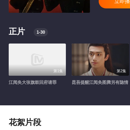
立即播
正片
1-30
第1集
第2集
江闻奂大张旗鼓回府请罪
昆吾提醒江闻奂图腾另有隐情
花絮片段