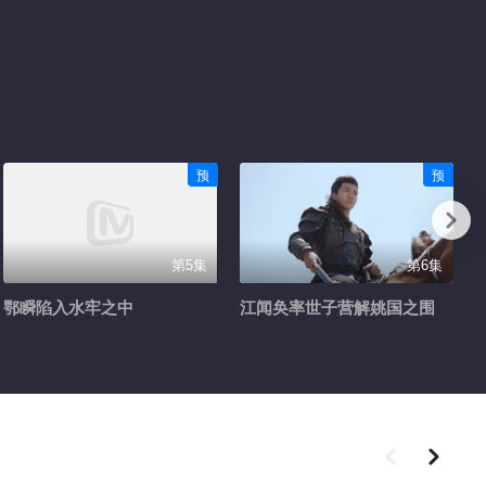
预
预
第5集
第6集
鄂瞬陷入水牢之中
江闻奂率世子营解姚国之围