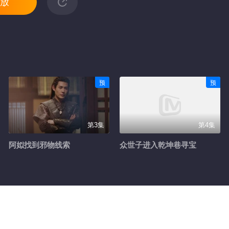
放
预
预
第3集
第4集
阿姒找到邪物线索
众世子进入乾坤巷寻宝