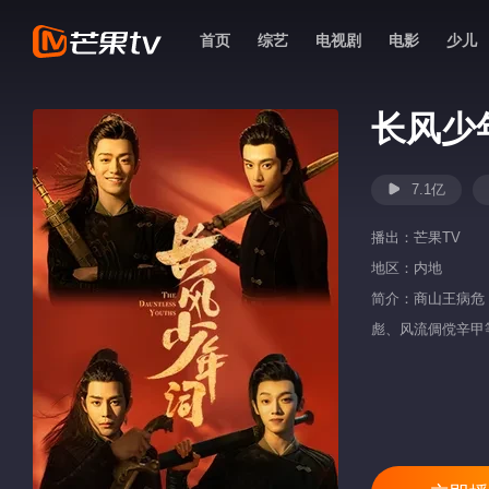
首页
综艺
电视剧
电影
少儿
长风少
7.1亿
播出：
芒果TV
地区：
内地
简介：商山王病危
彪、风流倜傥辛甲
后的滔天阴谋，为