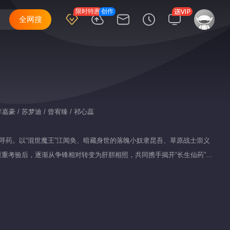
限时特惠
创作
全网搜
李嘉豪 / 苏梦迪 / 曾宥臻 / 祁心蕊
寻药。以“混世魔王”江闻奂、暗藏身世的落魄小奴隶昆吾、草原战士崇义
重考验后，逐渐从争锋相对转变为肝胆相照，共同携手揭开“长生仙药”背