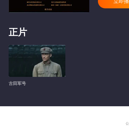
立即播
正片
古田军号
公