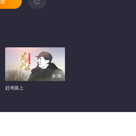
放
第3集
赶考路上