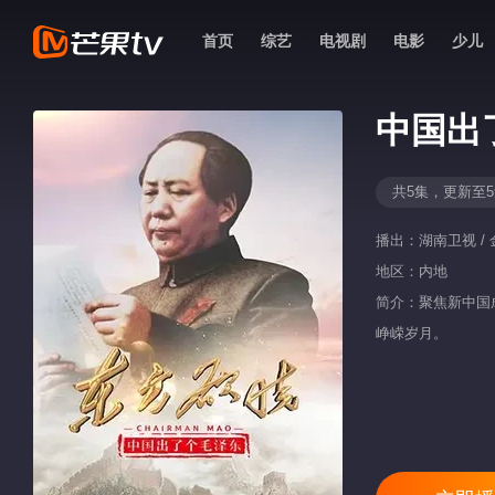
首页
综艺
电视剧
电影
少儿
中国出
共5集，更新至
播出：
湖南卫视 / 
地区：
内地
简介：聚焦新中国
峥嵘岁月。