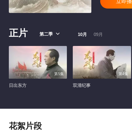
立即播
正片
第二季
10月
09月
第5集
第4集
日出东方
双清纪事
花絮片段