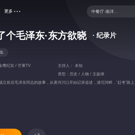
更多
中餐厅·南洋拾光季
妻子的浪漫旅行2026
了个毛泽东·东方欲晓
· 纪录片
你好，星期六
爸爸当家 第五季
5集
忙忙碌碌寻宝藏2
金鹰纪实 / 芒果TV
主持人：
未知
歌手2026
类型：
历史 / 人物 / 主旋律
成立前后毛泽东同志的故事，从黄河川口开始记录追述，滹沱河畔，“赶考”路
快乐老家
乘风2026
炽夏
我们的宿舍·归心季
克制升温