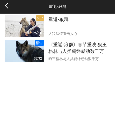
重返·狼群
VIP
重返·狼群
97:18
人狼深情直击人心
预告
《重返·狼群》春节重映 狼王
格林与人类羁绊感动数千万
02:32
狼王格林与人类羁绊感动数千万