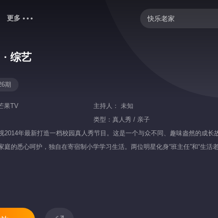
更多
快乐老家
你好，星期六
· 综艺
爸爸当家 第五季
炽夏
26期
中餐厅·南洋拾光季
芒果TV
主持人：
未知
歌手2026
类型：
真人秀 / 亲子
视2014年最新打造一档校园真人秀节目。这是一个与众不同、趣味盎然的成
野狗骨头
家庭的悉心呵护，独自在寄宿制小学学习生活。两位明星化身“班主任”和“生活老
忙忙碌碌寻宝藏2
乘风2026
我们的宿舍·归心季
克制升温