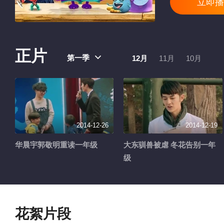
立即播
正片
第一季
12月
11月
10月
2014-12-26
2014-12-19
华晨宇郭敬明重读一年级
大东驯兽被虐 冬花告别一年
级
花絮片段