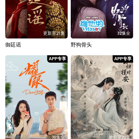
更新至21集
32集全
御廷谣
野狗骨头
APP专享
APP专享
30集全
更新至22集