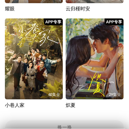
耀眼
云归槿时安
APP专享
APP专享
40集全
29集全
小巷人家
炽夏
换一换