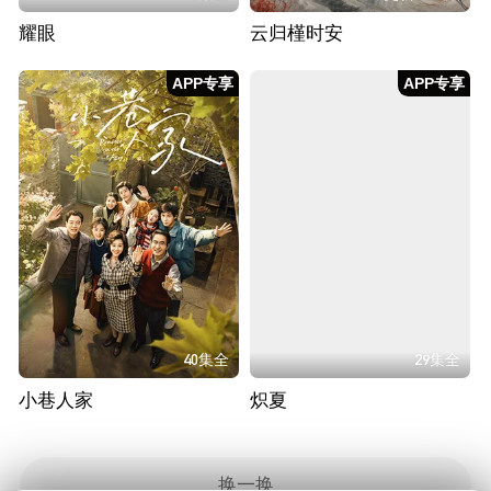
耀眼
云归槿时安
APP专享
APP专享
40集全
29集全
小巷人家
炽夏
换一换