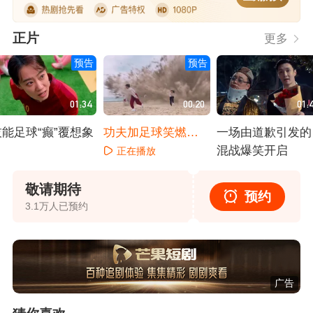
正片
更多
预告
预告
01:34
00:20
01:
技能足球“癫”覆想象
功夫加足球笑燃暑
一场由道歉引发的
期档！
混战爆笑开启
正在播放
正在播放
正在播放
敬请期待
预约
3.1万人已预约
广告