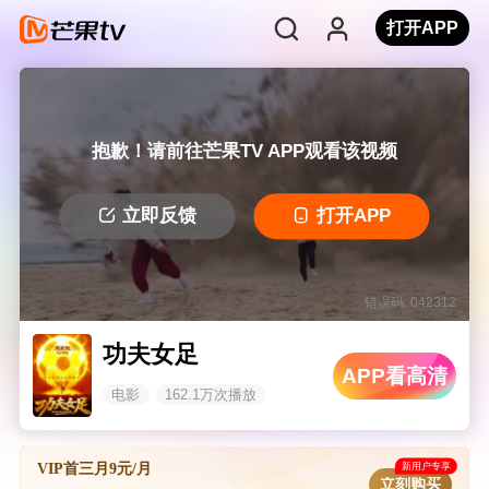
打开APP
抱歉！请前往芒果TV APP观看该视频
立即反馈
打开APP
错误码: 042312
功夫女足
APP看高清
电影
162.1万次播放
新用户专享
VIP首三月9元/月
立刻购买