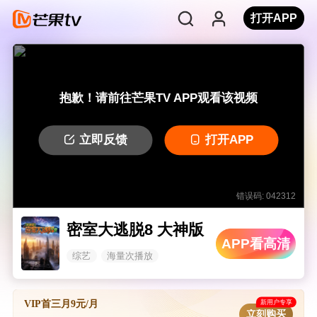
打开APP
抱歉！请前往芒果TV APP观看该视频
立即反馈
打开APP
错误码: 042312
密室大逃脱8 大神版
APP看高清
综艺
海量次播放
新用户专享
VIP首三月9元/月
立刻购买