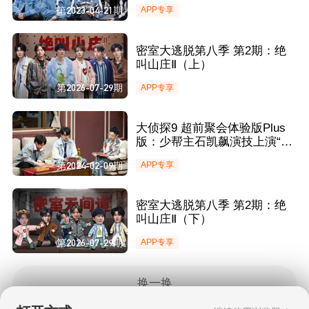
不断 火树文韬本色出演?
第2023-04-21期
APP专享
密室大逃脱第八季 第2期：绝
叫山庄Ⅱ（上）
第2026-07-29期
APP专享
大侦探9 超前聚会体验版Plus
版：少帮主石凯飙演技上演“拜
年”大戏 齐思钧秀黑科技惊呆蒲
第2024-02-09期
APP专享
熠星
密室大逃脱第八季 第2期：绝
叫山庄Ⅱ（下）
第2026-07-29期
APP专享
换一换