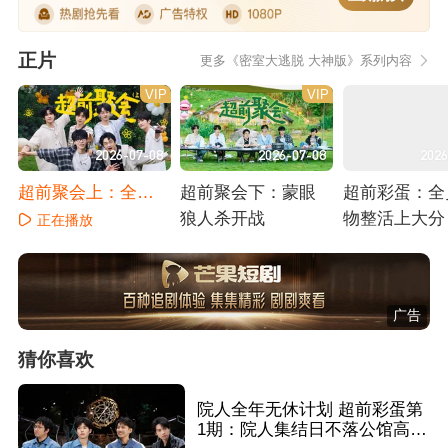
正片
更多《密室大逃脱 大神版》系列内容
VIP
VIP
2026-07-08
2026-07-08
2026
超前聚会上：全员
超前聚会下：蒙眼
超前彩蛋：全
密室王之争
狼人杀开战
物整活上大分
正在播放
正在播放
正在播放
广告
猜你喜欢
院人全年无休计划 超前彩蛋第
1期：院人集结日不落公馆高能