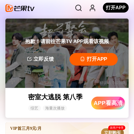
打开APP
抱歉！请前往芒果TV APP观看该视频
立即反馈
打开APP
错误码: 042312
密室大逃脱 第八季
APP看高清
综艺
海量次播放
新用户专享
VIP首三月9元/月
立刻购买