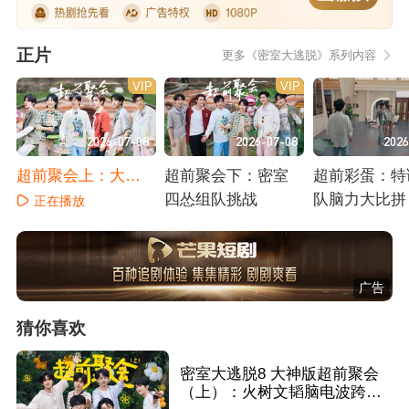
正片
更多《密室大逃脱》系列内容
VIP
VIP
2026-07-08
2026-07-08
2026
超前聚会上：大张
超前聚会下：密室
超前彩蛋：特
伟周笔畅斗舞
四怂组队挑战
队脑力大比拼
正在播放
正在播放
正在播放
广告
猜你喜欢
密室大逃脱8 大神版超前聚会
（上）：火树文韬脑电波跨频