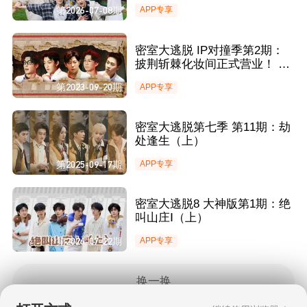
连接 密神团打水漂大赛刘小怂
第2026-07-08期
APP专享
VS李晋晔战火全开
密室大逃脱 IP对撞季第2期：
披荆斩棘化妆间正式营业！ 全
员爆笑寻找能量体
第2023-09-20期
APP专享
密室大逃脱第七季 第11期：劫
处逢生（上）
第2025-09-17期
APP专享
密室大逃脱8 大神版第1期：绝
叫山庄Ⅰ（上）
第2026-07-22期
APP专享
换一换