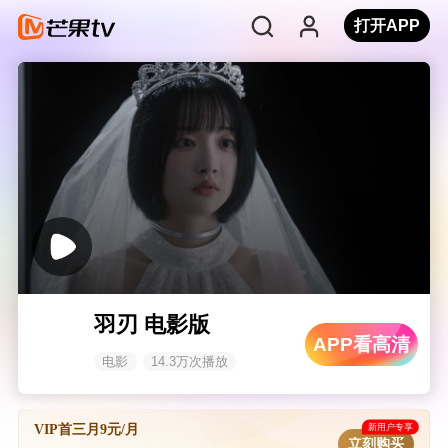
打开APP
羽刃 电影版
APP看高清
电影
14.3万次播放
新用户专享
VIP首三月9元/月
立刻购买