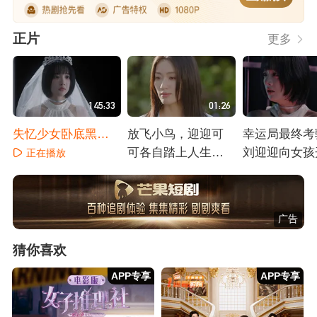
正片
更多
145:33
01:26
失忆少女卧底黑心
放飞小鸟，迎迎可
幸运局最终考
乐园
可各自踏上人生旅
刘迎迎向女孩
正在播放
程
正在播放
正在播放
广告
猜你喜欢
APP专享
APP专享