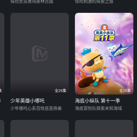
探险女孩勇闯密林古国
体魔法
惊险刺激的探索之旅
集
全26集
全26集
季
少年英雄小哪吒
海底小纵队 第十一季
少年哪吒心系百姓惩恶扬善
海底冒险队探索未知海域