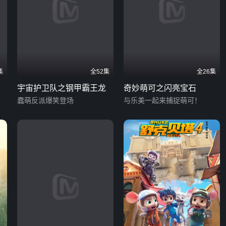
集
全52集
全26集
宇宙护卫队之钢甲霸王龙
奇妙萌可之闪亮宝石
蠢萌反派爆笑登场
与乐美一起来捕捉萌可！