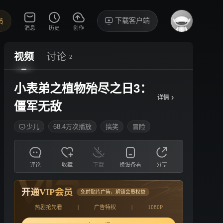
下载客户端
员
消息
历史
创作
视频
讨论
·2
小表弟之植物殆尽之日3：
›
详情
僵军无敌
少儿
68.4万次播放
搞笑
冒险
评论
收藏
下载
换设备看
分享
开通VIP会员
免前贴片广告，解锁会员权益
热剧抢先看
|
广告特权
|
1080P