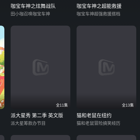
咖宝车神之炫舞战队
咖宝车神之超能救援
田小咖召唤咖宝车神
咖宝车神超强救援搭档
集
全11集
全13集
派大星秀 第二季 英文版
猫和老鼠在纽约
派大星筹款办节目
猫和老鼠冒险搞笑经历