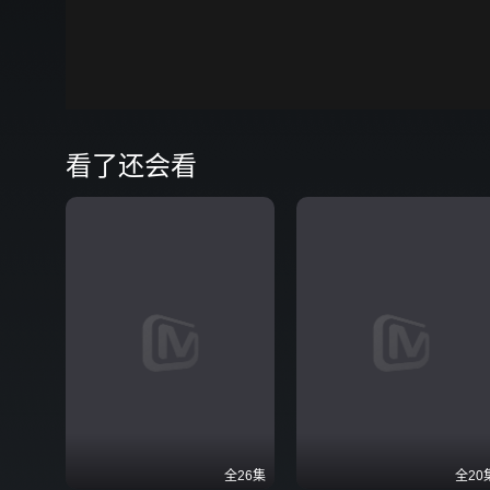
00:00
弹
看了还会看
全26集
全20