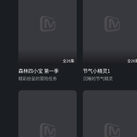
全26集
全26
森林四小宝 第一季
节气小精灵1
精彩纷呈的冒险任务
沉睡的节气精灵