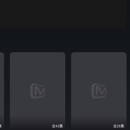
00:01
自动
倍速
发射
集
全43集
全26集