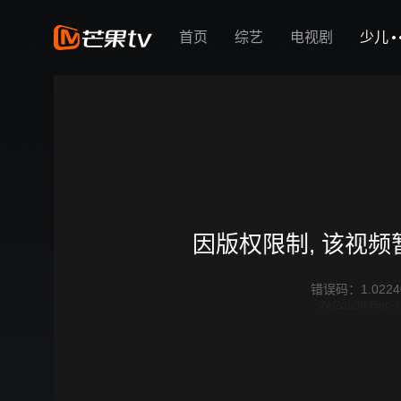
首页
综艺
电视剧
少儿
因版权限制, 该视
错误码
：
1.0224
7af2de80-f5ec-