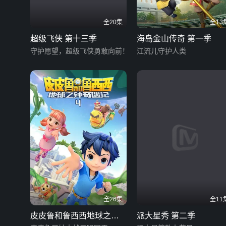
全20集
全13
超级飞侠 第十三季
海岛金山传奇 第一季
守护愿望，超级飞侠勇敢向前！
江流儿守护人类
全26集
全11
皮皮鲁和鲁西西地球之钟
派大星秀 第二季