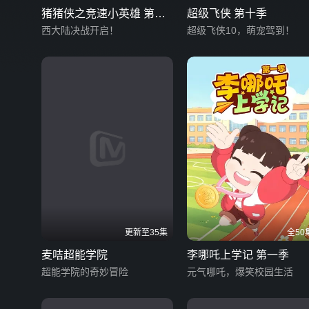
猪猪侠之竞速小英雄 第十
超级飞侠 第十季
季
西大陆决战开启！
超级飞侠10，萌宠驾到！
更新至35集
全50
麦咭超能学院
李哪吒上学记 第一季
超能学院的奇妙冒险
元气哪吒，爆笑校园生活