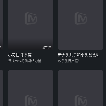
集
全26集
小花仙 冬季篇
新大头儿子和小头爸爸6：
寻找节气花信凝结力量
迷你大冒险
欢乐旅行启程！