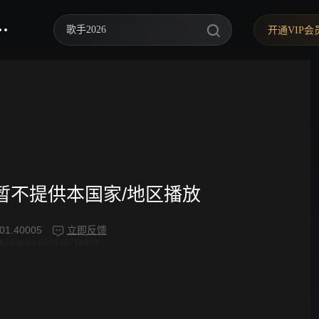
歌手2026
开通VIP会
你好，星期六
中餐厅·南洋拾光季
快乐老家
野狗骨头
忙忙碌碌寻宝藏2
频暂不提供本国家/地区播放
我们的宿舍·归心季
01.40005
立即反馈
4673-b0ec-08854071b858
爸爸当家 第五季
密室大逃脱 第八季