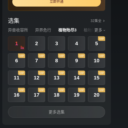
立即开通
选集
32集全
异兽收容所
异界危行
植物殆尽3
植物殆尽
更多
宇宙纠察队
VIP
1
2
3
4
5
VIP
VIP
VIP
VIP
VIP
6
7
8
9
10
VIP
VIP
VIP
VIP
VIP
11
12
13
14
15
VIP
VIP
VIP
VIP
VIP
16
17
18
19
20
更多选集