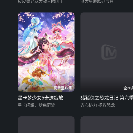
奇遇记 第四季
皮皮鲁兄妹大战三眼国王
派大星筹款办节目
更新至12集
全26
星卡梦少女5奇迹绽放
猪猪侠之恐龙日记 第六
星卡闪耀，梦启奇迹
齐心协力 拯救恐龙