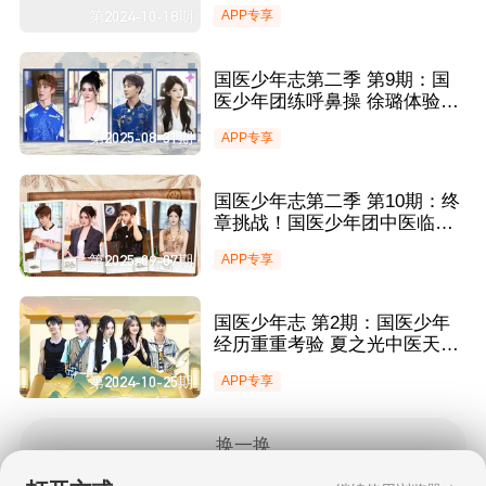
接众人开启研学
第2024-10-18期
APP专享
国医少年志第二季 第9期：国
医少年团练呼鼻操 徐璐体验中
药饮片调剂
第2025-08-31期
APP专享
国医少年志第二季 第10期：终
章挑战！国医少年团中医临床
实战考验
第2025-09-07期
APP专享
国医少年志 第2期：国医少年
经历重重考验 夏之光中医天赋
呼之欲出
第2024-10-25期
APP专享
换一换