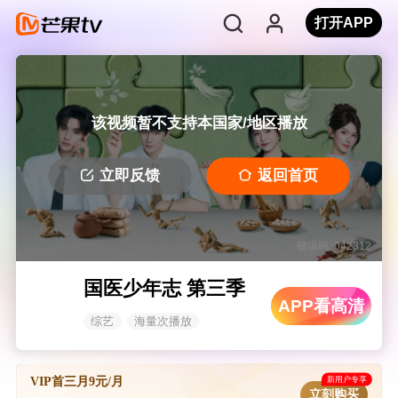
打开APP
该视频暂不支持本国家/地区播放
立即反馈
返回首页
错误码: 042312
国医少年志 第三季
APP看高清
综艺
海量次播放
新用户专享
VIP首三月9元/月
立刻购买