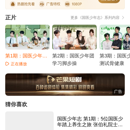
正片
更多《国医少年志》系列内容
2026-06-13
2026-06-19
2026
第1期：国医少年团
第2期：国医少年团
第3期：国医
再度集结
学习脚步操
测试骨健康
正在播放
正在播放
正在播放
广告
猜你喜欢
国医少年志 第1期：5位国医少
年踏上养生之旅 张伯礼院士迎