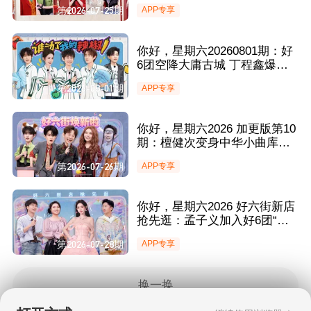
丁程鑫小魔术轻松“拿捏”章若
第2026-07-25期
APP专享
楠金靖
你好，星期六20260801期：好
6团空降大庸古城 丁程鑫爆笑
模仿孙悟空经典台词
第2026-08-01期
APP专享
你好，星期六2026 加更版第10
期：檀健次变身中华小曲库获
全场MVP 魔性舞蹈登场金靖章
第2026-07-26期
APP专享
若楠不停爆灯
你好，星期六2026 好六街新店
抢先逛：孟子义加入好6团“新
店开业” 丁禹兮翟潇闻高音挑战
第2026-07-28期
APP专享
惊喜来袭！
换一换