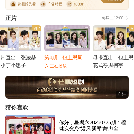
正片
每周二12:00
VIP
V
2026-07-04
2026-07-07
2026-07-
母带直出：张凌赫
第4期：包上恩周柯
母带直出：包上恩
叫小丁小崽子
宇宿舍撒糖
花式夸周柯宇
正在播放
正在播放
正在播放
广告
猜你喜欢
你好，星期六20260725期：檀
健次变身“港风新郎”舞力全开