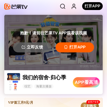
打开APP
抱歉！请前往芒果TV APP观看该视频
立即反馈
打开APP
错误码: 042312
我们的宿舍·归心季
APP看高清
综艺
海量次播放
新用户专享
VIP首三月9元/月
立刻购买