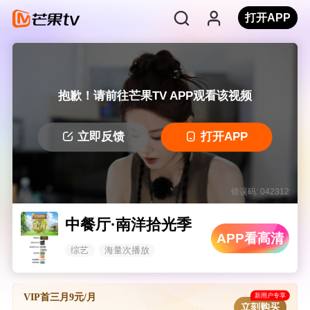
打开APP
抱歉！请前往芒果TV APP观看该视频
立即反馈
打开APP
错误码: 042312
中餐厅·南洋拾光季
APP看高清
综艺
海量次播放
新用户专享
VIP首三月9元/月
立刻购买