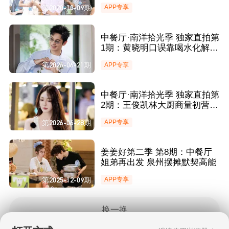
爆哭上热搜
第2020-10-09期
APP专享
中餐厅·南洋拾光季 独家直拍第
1期：黄晓明口误靠喝水化解尴
尬 姜妍靳梦佳分房顶级拉扯
第2026-06-21期
APP专享
中餐厅·南洋拾光季 独家直拍第
2期：王俊凯林大厨商量初营业
菜单 靳梦佳主动申请前厅帮忙
第2026-06-28期
APP专享
姜姜好第二季 第8期：中餐厅
姐弟再出发 泉州摆摊默契高能
第2025-12-09期
APP专享
换一换