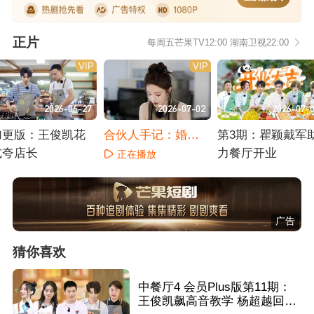
正片
每周五芒果TV12:00 湖南卫视22:00
VIP
VIP
2026-06-27
2026-07-02
2026-07-
加更版：王俊凯花
合伙人手记：婚宴
第3期：瞿颖戴军
式夸店长
试菜遇难题
力餐厅开业
正在播放
正在播放
正在播放
广告
猜你喜欢
中餐厅4 会员Plus版第11期：
王俊凯飙高音教学 杨超越回应