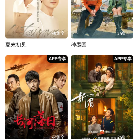
40集全
34集全
夏末初见
种墨园
APP专享
APP专享
44集全
24集全