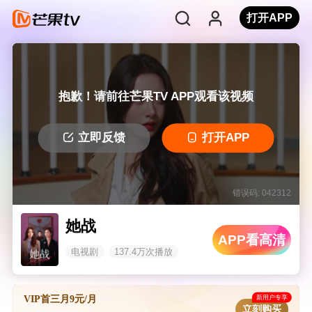
打开APP
抱歉！请前往芒果TV APP观看该视频
立即反馈
打开APP
错误码: 042312
她战
APP看高清
电视剧
137.4万次播放
新用户专享
VIP首三月9元/月
立刻购买