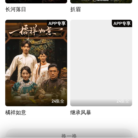
长河落日
折眉
APP专享
APP专享
24集全
24集全
橘祥如意
继承风暴
换一换