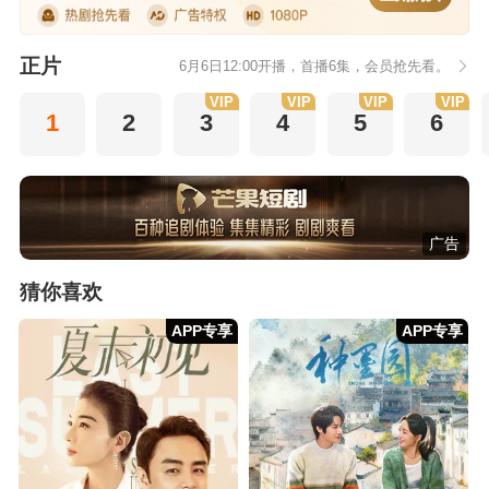
正片
6月6日12:00开播，首播6集，会员抢先看。
VIP
VIP
VIP
VIP
1
2
3
4
5
6
广告
猜你喜欢
APP专享
APP专享