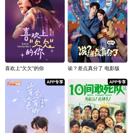
喜欢上“欠欠”的你
诶？差点真分了 电影版
APP专享
APP专享