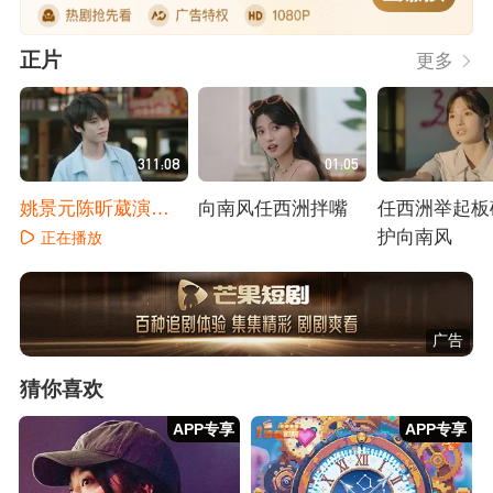
正片
更多
311:08
01:05
姚景元陈昕葳演绎
向南风任西洲拌嘴
任西洲举起板
错位初恋
护向南风
正在播放
正在播放
正在播放
广告
猜你喜欢
APP专享
APP专享