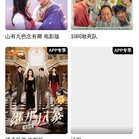
山有九色念有卿 电影版
10间敢死队
APP专享
APP专享