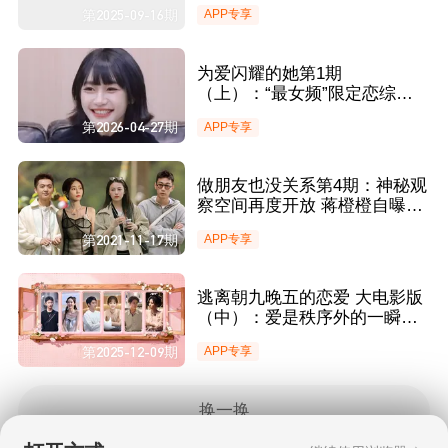
见证6位嘉宾心动初见
第2025-09-16期
APP专享
为爱闪耀的她第1期
（上）：“最女频”限定恋综全
程修罗 初代网红代古拉k真诚
第2026-04-27期
APP专享
寻爱
做朋友也没关系第4期：神秘观
察空间再度开放 蒋橙橙自曝前
任关系？
第2021-11-17期
APP专享
逃离朝九晚五的恋爱 大电影版
（中）：爱是秩序外的一瞬间
一见钟情是真实存在的
第2025-12-09期
APP专享
换一换