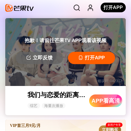
打开APP
抱歉！请前往芒果TV APP观看该视频
立即反馈
打开APP
错误码: 042312
我们与恋爱的距离·奔赴季
APP看高清
综艺
海量次播放
新用户专享
VIP首三月9元/月
立刻购买