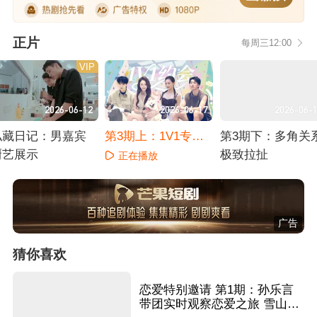
正片
每周三12:00
VIP
2026-06-12
2026-06-17
2026-06-
私藏日记：男嘉宾
第3期上：1V1专属
第3期下：多角关
厨艺展示
约会开启
极致拉扯
正在播放
正在播放
正在播放
广告
猜你喜欢
恋爱特别邀请 第1期：孙乐言
带团实时观察恋爱之旅 雪山下