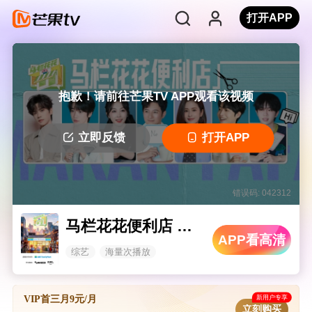
打开APP
抱歉！请前往芒果TV APP观看该视频
立即反馈
打开APP
错误码: 042312
马栏花花便利店 第三季
APP看高清
综艺
海量次播放
新用户专享
VIP首三月9元/月
立刻购买