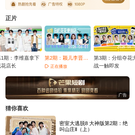
正片
2026-05-18
2026-06-01
2026-06-
第1期：李维嘉拿下
第2期：颖儿李晋晔
第3期：分组夺花
花花店长
加盟便利店
战一触即发
正在播放
正在播放
正在播放
广告
猜你喜欢
密室大逃脱8 大神版第2期：绝
叫山庄Ⅱ（上）