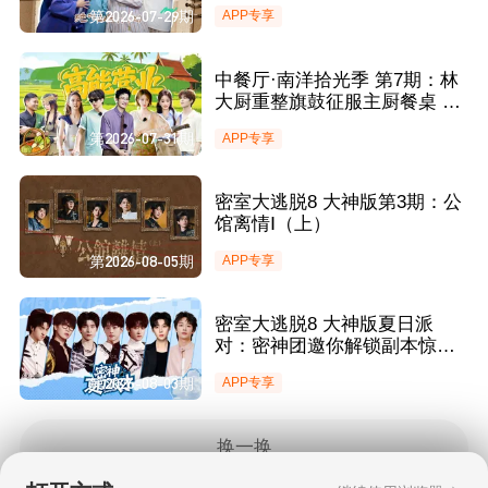
第2026-07-29期
APP专享
中餐厅·南洋拾光季 第7期：林
大厨重整旗鼓征服主厨餐桌 王
俊凯手动维持鸡舍秩序引爆笑
第2026-07-31期
APP专享
密室大逃脱8 大神版第3期：公
馆离情Ⅰ（上）
第2026-08-05期
APP专享
密室大逃脱8 大神版夏日派
对：密神团邀你解锁副本惊喜
精彩游戏交锋爆笑来袭
第2026-08-03期
APP专享
换一换