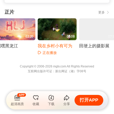
正片
更多
02:20
08:08
07:
嘿嘿黑龙江
我在乡村小有可为
田埂上的摄影展
正在播放
正在播放
正在播放
Copyright © 2006-2026 mgtv.com All Rights
Reserved
互联网出版许可证：新出网证（湘）字08号
APP
打开APP
超清画质
收藏
下载
分享