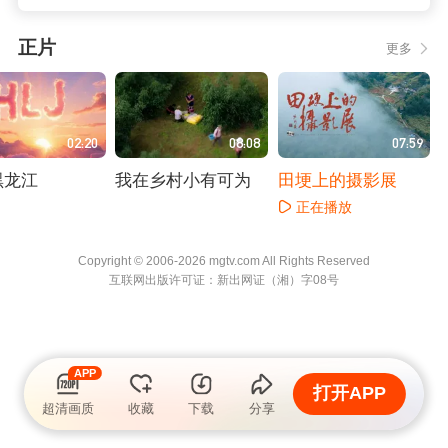
正片
更多
02:20
08:08
07:59
黑龙江
我在乡村小有可为
田埂上的摄影展
正在播放
播放
正在播放
Copyright © 2006-2026 mgtv.com All Rights
Reserved
互联网出版许可证：新出网证（湘）字08号
APP
打开APP
超清画质
收藏
下载
分享