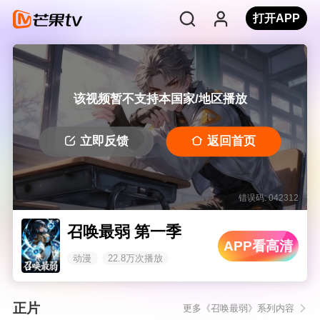
打开APP
该视频暂不支持本国家/地区播放
立即反馈
返回首页
错误码: 042312
召唤最弱 第一季
APP看高清
动漫
22.8万次播放
正片
更多《召唤最弱》系列内容