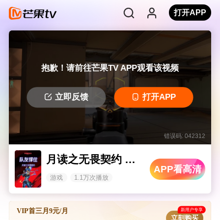
打开APP
抱歉！请前往芒果TV APP观看该视频
立即反馈
打开APP
错误码: 042312
月读之无畏契约 队友撑住
APP看高清
游戏
1.1万次播放
新用户专享
VIP首三月9元/月
立刻购买