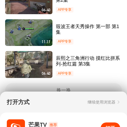
第2集
06:40
APP专享
筱波王者天秀操作 第一部 第1
集
11:11
APP专享
辰熙之三角洲行动 摸红比拼系
列-抢红篇 第3集
06:40
APP专享
换一换
打开方式
继续使用浏览器
Copyright © 2006-2026 mgtv.com All Rights
Reserved
互联网出版许可证：新出网证（湘）字08号
芒果TV
推荐