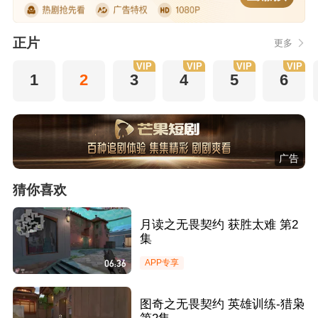
正片
更多
VIP
VIP
VIP
VIP
1
2
3
4
5
6
广告
猜你喜欢
月读之无畏契约 获胜太难 第2
集
06:36
APP专享
图奇之无畏契约 英雄训练-猎枭