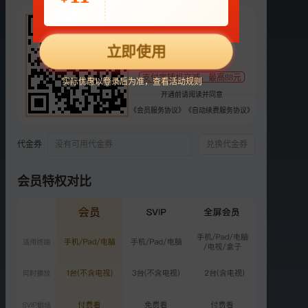
63
选集
每周五19:30湖南卫视&芒果TV现场直播
¥
2026
2025
2024
当打之年
2019
更多
2018
2017
立即使用
支持
扫码支付
正片
衍生
纯享版
直拍版
支付宝随机立减，最高88元
实际优惠以登录后为准，查看活动规则
VIP
开通前请阅读并同意
超前营业：周兴哲霸总文学
《会员服务协议》
《自动续费服务协议》
首秀
2028.3万次播放
2026-06-04
代金券
没有可用代金券
兑换代金券
第3期：首轮联名赛来袭
会员特权对比
2.8亿次播放
2026-06-05
VIP
加更版：八位歌手独门选曲
思路
1808.5万次播放
2026-06-06
VIP