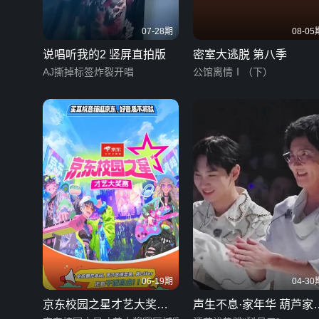
07-28期
08-05
说唱听我的2 竖屏直拍版
密室大逃脱 第八季
AJ撕掉标签炸裂开唱
公馆离情Ⅰ（下）
06-19期
04-30
京东校园之星才艺大奖赛
声生不息·家年华 葫芦家