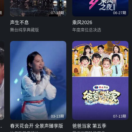
期
07-17期
06-27期
声生不息
乘风2026
舞台纯享典藏版
年度席位总决选
期
03-13期
07-13期
庭
春天花会开 全景声臻享版
爸爸当家 第五季