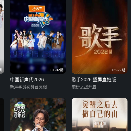
期
01-02期
05-29期
中国新声代2026
歌手2026 竖屏直拍版
新声学员初舞台亮相
袭榜之战开启