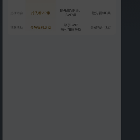
超前营业：全员爆改喜剧人
1987.2万次播放
2026-06-11
第4期：月度决赛打响
2.7亿次播放
2026-06-12
更多选集
精彩短片
更多
›
01:10
00:30
直拍：张碧晨&海来阿木
直拍：尤长靖&锤娜丽莎
《梦底》
《伤心的人别听慢歌（贯
彻快乐）》