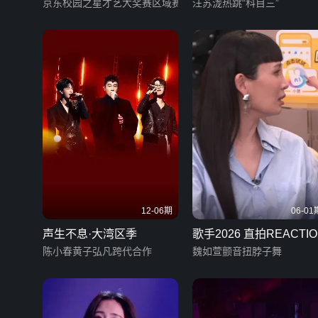
总决赛
京东校园之星才艺大奖赛区域赛
录像带
汪苏泷热跳“科目三”
12-06期
06-01
声生不息·大湾区季
歌手2026 直拍REACTIO
陈小春黄子弘凡跨代合作
魏如萱颤音扭脖子舞