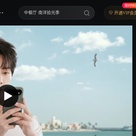
限时特
中餐厅·南洋拾光季
开通VIP会
快乐老家
忙忙碌碌寻宝藏2
妻子的浪漫旅行2026
我们的宿舍·归心季
克制升温
爸爸当家 第五季
你好，星期六
野狗骨头
炽夏