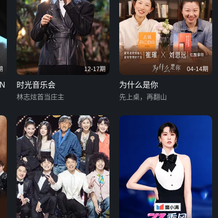
期
12-17期
04-14期
N
时光音乐会
为什么是你
林志炫首当庄主
先上桌，再翻山