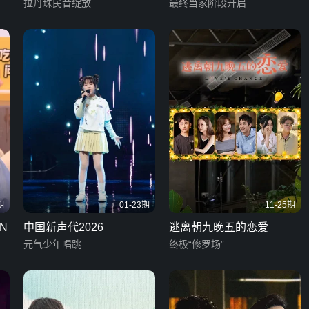
拉丹珠民音绽放
最终当家阶段开启
期
01-23期
11-25期
N
中国新声代2026
逃离朝九晚五的恋爱
元气少年唱跳
终极“修罗场”