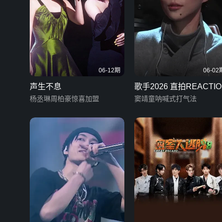
06-12期
06-02
声生不息
歌手2026 直拍REACTIO
杨丞琳周柏豪惊喜加盟
窦靖童呐喊式打气法