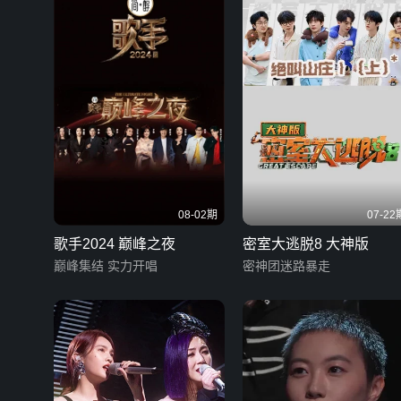
08-02期
07-22
歌手2024 巅峰之夜
密室大逃脱8 大神版
巅峰集结 实力开唱
密神团迷路暴走