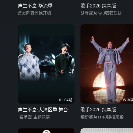
声生不息·华流季
歌手2026 纯享版
首发阵容惊艳开唱
胡彦斌Jony J强强联袂
01-04期
05-30
声生不息·大湾区季 舞台纯
歌手2026 纯享版
享版
“名场面”主题竞演
袭榜赛JessieJ硬核来袭