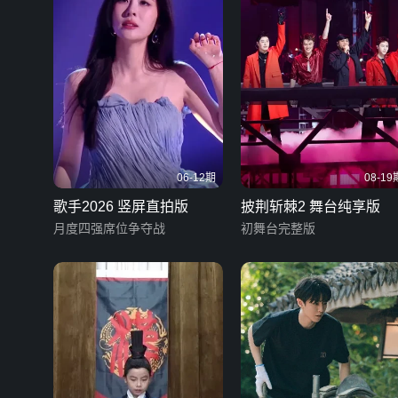
06-12期
08-19
歌手2026 竖屏直拍版
披荆斩棘2 舞台纯享版
月度四强席位争夺战
初舞台完整版