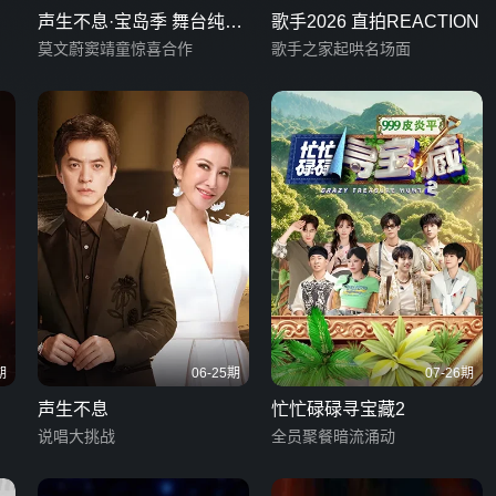
声生不息·宝岛季 舞台纯享
歌手2026 直拍REACTION
版
莫文蔚窦靖童惊喜合作
歌手之家起哄名场面
期
06-25期
07-26期
声生不息
忙忙碌碌寻宝藏2
说唱大挑战
全员聚餐暗流涌动