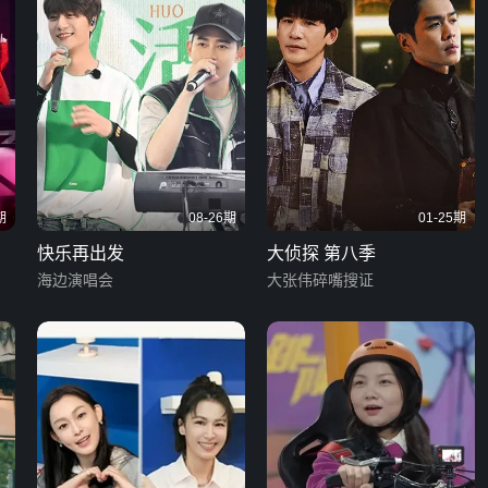
期
08-26期
01-25期
快乐再出发
大侦探 第八季
海边演唱会
大张伟碎嘴搜证