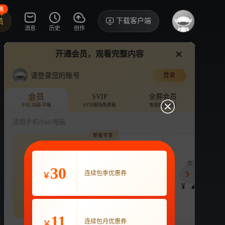
惠
下载客户端
员
消息
历史
创作
开通会员，观看完整内容
视频
讨论
·272
请登录您的账号
登录
歌手2026
›
详情
会员
SVIP
全屏会员
手机/电脑/平板
SVIP剧场免费看
电视端也能用
综艺
音乐
竞演
适用手机/Pad/电脑
新客专享
评论
收藏
下载
换设备看
159.3万分享
连续包季
连续包月
年度会员
30
63
连续包季优惠券
22
248
开通VIP会员
￥
免前贴片广告，解锁会员权益
¥
¥
¥
热剧抢先看
|
广告特权
|
1080P
立即开通
11
连续包月优惠券
￥