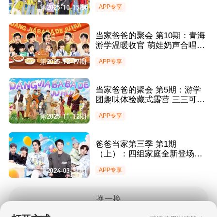
宇宙小姐妹暖心贴贴
第2025-10-15期
APP专享
当家爸爸的聚会 第10期：青海
游学温暖收官 萌娃奶声合唱
《小星星》
第2025-12-17期
APP专享
当家爸爸的聚会 第5期：游学
团趣味体验藏式露营 三三可乐
瑞典语小课堂
第2025-11-12期
APP专享
爸爸当家第三季 第1期
（上）：四组家庭全新登场！
魏晨分享当爸9个月感受
第2024-03-31期
APP专享
换一换