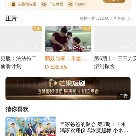
正片
每周一周二12:00正片更新
VIP
VIP
2026-06-17
2026-06-18
2026-06-
加更版：法法特工
萌娃当家：乐悠法
第6期上：三三力
版偷听计划
法对抗实录
溶洞探险
正在播放
正在播放
正在播放
广告
猜你喜欢
当家爸爸的聚会 第1期：王永
鸿家欢迎仪式浓度超标 小米小