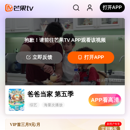
打开APP
抱歉！请前往芒果TV APP观看该视频
立即反馈
打开APP
错误码: 042312
爸爸当家 第五季
APP看高清
综艺
海量次播放
新用户专享
VIP首三月9元/月
立刻购买