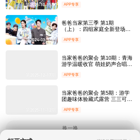
宇宙小姐妹暖心贴贴
第2025-10-15期
APP专享
爸爸当家第三季 第1期
（上）：四组家庭全新登场！
魏晨分享当爸9个月感受
第2024-03-31期
APP专享
当家爸爸的聚会 第10期：青海
游学温暖收官 萌娃奶声合唱
《小星星》
第2025-12-17期
APP专享
当家爸爸的聚会 第5期：游学
团趣味体验藏式露营 三三可乐
瑞典语小课堂
第2025-11-12期
APP专享
换一换