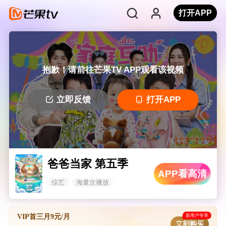
打开APP
抱歉！请前往芒果TV APP观看该视频
立即反馈
打开APP
错误码: 042312
爸爸当家 第五季
APP看高清
综艺
海量次播放
新用户专享
VIP首三月9元/月
立刻购买