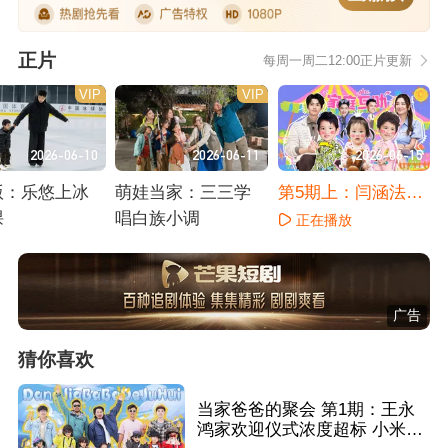
正片
每周一周二12:00正片更新
VIP
VIP
2026-06-10
2026-06-11
2026-06-15
版：乐悠上冰
萌娃当家：三三学
第5期上：闫涵法特
课
唱白族小调
互助带娃
正在播放
播放
正在播放
广告
猜你喜欢
当家爸爸的聚会 第1期：王永
鸿家欢迎仪式浓度超标 小米小