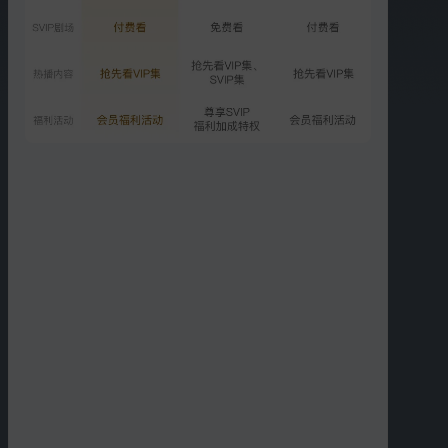
2100.8万次播放
2026-06-04
SVIP
六一企划：萌娃全员花式比
心
2034.2万次播放
2026-06-05
更多选集
精彩短片
更多
›
00:14
00:57
刘璐乐悠展示超萌手势舞
刘璐教你判断“仓鼠型老婆”