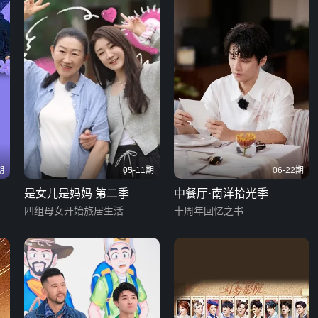
期
05-11期
06-22期
是女儿是妈妈 第二季
中餐厅·南洋拾光季
四组母女开始旅居生活
十周年回忆之书