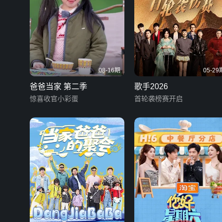
08-16期
05-29
爸爸当家 第二季
歌手2026
惊喜收官小彩蛋
首轮袭榜赛开启