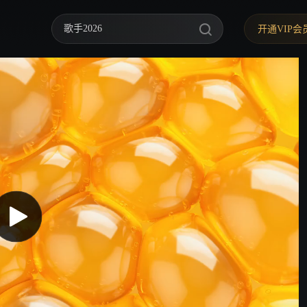
歌手2026
开通VIP会
你好，星期六
中餐厅·南洋拾光季
快乐老家
野狗骨头
忙忙碌碌寻宝藏2
我们的宿舍·归心季
爸爸当家 第五季
密室大逃脱 第八季