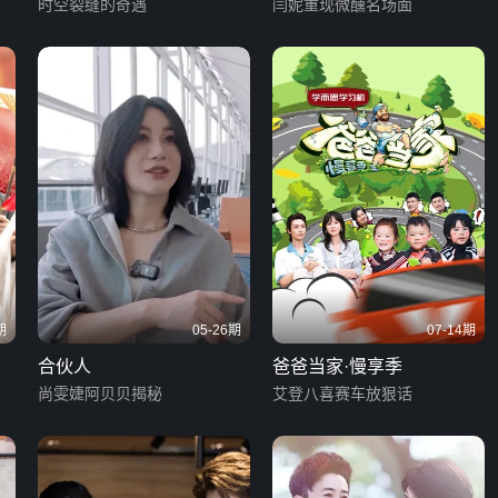
时空裂缝的奇遇
闫妮重现微醺名场面
期
05-26期
07-14期
合伙人
爸爸当家·慢享季
尚雯婕阿贝贝揭秘
艾登八喜赛车放狠话