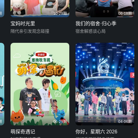
期
10-29期
06-18期
宝妈时光里
我们的宿舍·归心季
？
隔代亲引发观念碰撞
宿舍解惑谈心局
期
06-29期
04-06期
萌探奇遇记
你好，星期六 2026