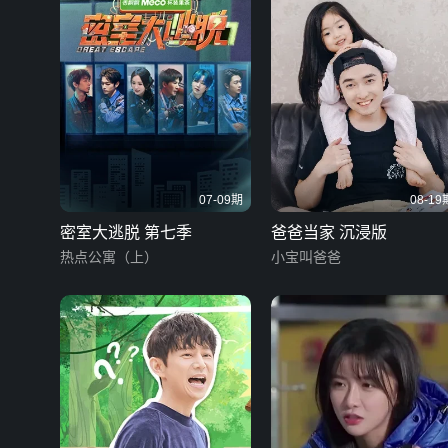
07-09期
08-19
密室大逃脱 第七季
爸爸当家 沉浸版
热点公寓（上）
小宝叫爸爸