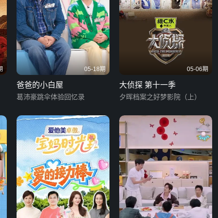
期
05-18期
05-06期
爸爸的小白屋
大侦探 第十一季
葛沛豪跳伞体验回忆录
夕晖档案之好梦影院（上）