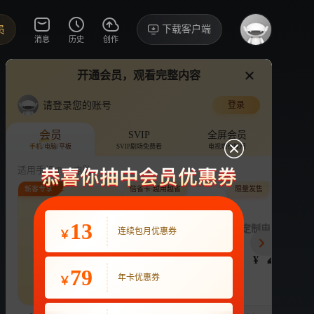
下载客户端
员
消息
历史
创作
开通会员，观看完整内容
视频
讨论
·81
请登录您的账号
登录
爸爸当家 第五季
›
详情
会员
SVIP
全屏会员
手机/电脑/平板
SVIP剧场免费看
电视端也能用
综艺
综艺热搜榜No.10
亲子
娱乐
适用手机/Pad/电脑
新客专享
倍省卡·越用越省
限量发售
评论
收藏
下载
换设备看
142.6万分享
连续包月
13
月付最低至
定制电子吧唧年
连续包月优惠券
￥
22
3.9
248
开通VIP会员
免前贴片广告，解锁会员权益
¥
¥
¥
热剧抢先看
|
广告特权
|
1080P
79
22
年卡优惠券
￥
立即开通