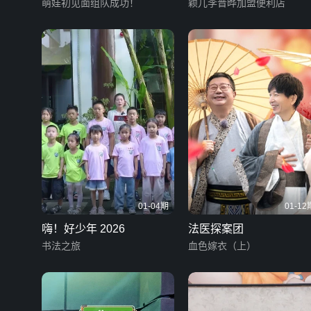
萌娃初见面组队成功！
颖儿李晋晔加盟便利店
01-04期
01-12
嗨！好少年 2026
法医探案团
书法之旅
血色嫁衣（上）