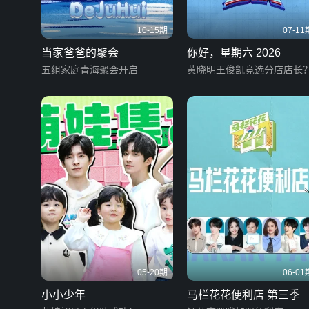
10-15期
07-11
当家爸爸的聚会
你好，星期六 2026
五组家庭青海聚会开启
黄晓明王俊凯竞选分店店长
05-20期
06-01
小小少年
马栏花花便利店 第三季