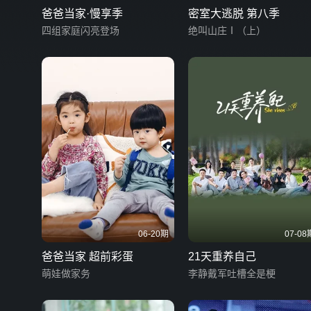
爸爸当家·慢享季
密室大逃脱 第八季
四组家庭闪亮登场
绝叫山庄Ⅰ（上）
06-20期
07-08
爸爸当家 超前彩蛋
21天重养自己
萌娃做家务
李静戴军吐槽全是梗