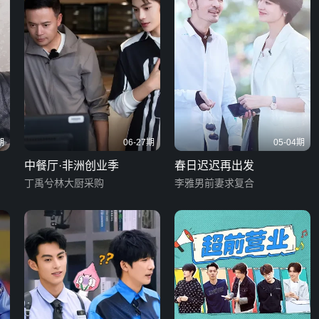
期
06-27期
05-04期
中餐厅·非洲创业季
春日迟迟再出发
丁禹兮林大厨采购
李雅男前妻求复合