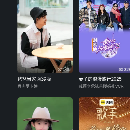
07-14期
03-21
爸爸当家 沉浸版
妻子的浪漫旅行2025
肖杰萝卜蹲
戚薇李承铉首曝婚礼VCR