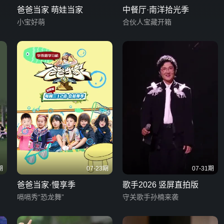
爸爸当家 萌娃当家
中餐厅·南洋拾光季
小宝好萌
合伙人宝藏开箱
期
07-23期
07-31期
爸爸当家·慢享季
歌手2026 竖屏直拍版
嗝嗝秀“恐龙舞”
守关歌手孙楠来袭