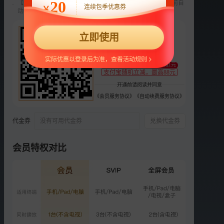
20
【新用户专享】前3个月每月9元，第4个月起22元/月，到期前自
连续包季优惠券
￥
动续费，可随时取消。
选集
每周一周二12:00正片更新
22
第五季
慢享季
第三季
第二季
第一季
立即使用
¥
支持
扫码支付
第3期上：昌炯八喜惊喜返
实际优惠以登录后为准，查看活动规则
至少减1元
场
支付宝随机立减，最高88元
9221.7万次播放
2026-06-01
开通前请阅读并同意
《会员服务协议》
《自动续费服务协议》
第3期下：小宝力安相聚云
南
代金券
没有可用代金券
兑换代金券
8712.4万次播放
2026-06-01
会员特权对比
VIP
加更版：法法畅游“动物世
界”
2172.6万次播放
2026-06-03
VIP
萌娃当家：闻闻八喜杂技表
演