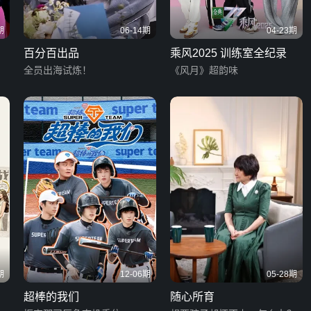
期
06-14期
04-23期
百分百出品
乘风2025 训练室全纪录
全员出海试炼！
《风月》超韵味
期
12-06期
05-28期
超棒的我们
随心所育