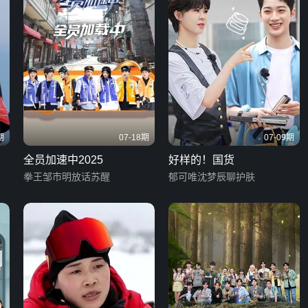
期
07-18期
07-09期
全员加速中2025
好样的！国货
拳王邹市明放话苏醒
郁可唯沈梦辰聊护肤