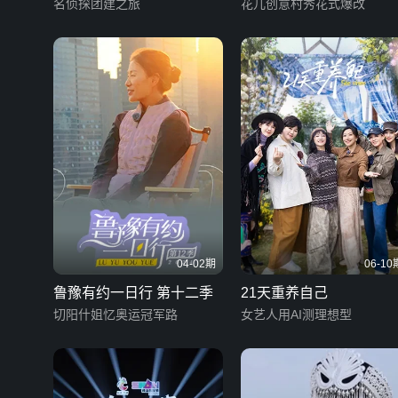
名侦探团建之旅
花儿创意村秀花式爆改
04-02期
06-10
鲁豫有约一日行 第十二季
21天重养自己
切阳什姐忆奥运冠军路
女艺人用AI测理想型