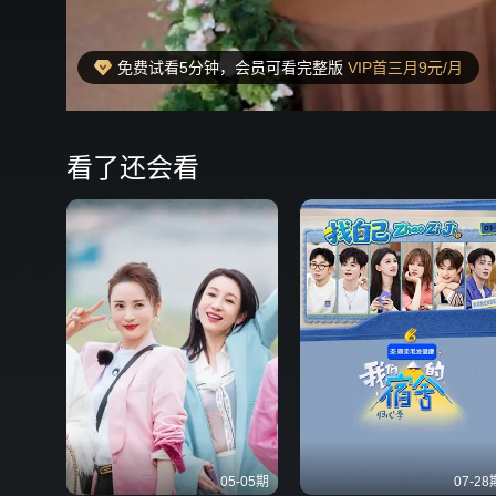
免费试看5分钟，会员可看完整版
VIP首三月9元/月
00:15
弹
看了还会看
05-05期
07-28