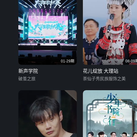
01-29期
08-09
新声学院
花儿绽放 大理站
破茧之旅
茶仙子秀民族服饰之美