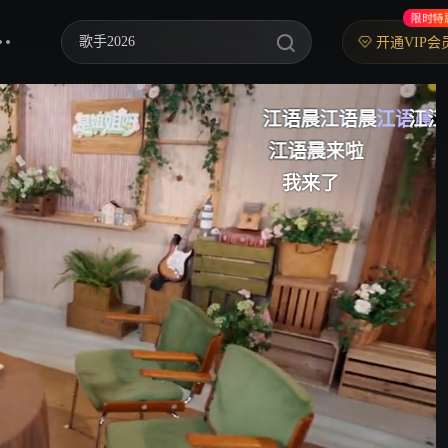
限时特
歌手2026
开通VIP会
你好，星期六
江语晨江语晨江语晨江语晨
江语晨江语晨
江语晨
江江我来啦
中餐厅·南洋拾光季
江江我来啦
江江江
江语晨
终于见到酱油
快乐老家
我来了
晨怡99
野狗骨头
忙忙碌碌寻宝藏2
我们的宿舍·归心季
爸爸当家 第五季
密室大逃脱 第八季