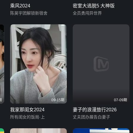
乘风2024
密室大逃脱5 大神版
陈昊宇团解锁新宿舍
全员勇闯异世界
期
09-15期
07-09期
我家那闺女2024
妻子的浪漫旅行2026
所有闺女的饭局·上
丈夫团办展告白妻子