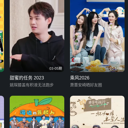
期
03-05期
05-14期
甜蜜的任务 2023
乘风2026
姚琛膝盖有积液无法跑步
萧蔷安崎晒好友圈