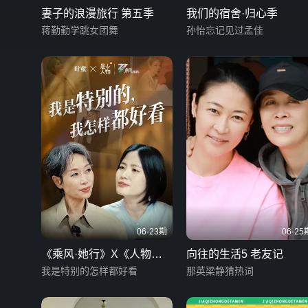
妻子的浪漫旅行 第五季
我们的宿舍·归心季
蒋勤勤学跳女团舞
孙怡忘记见过孟佳
06-23期
06-25
《乘风·她行》X《人物》
向往的生活5 老友记
特别企划
我是特别的怎样都好看
那英梁静猜热词