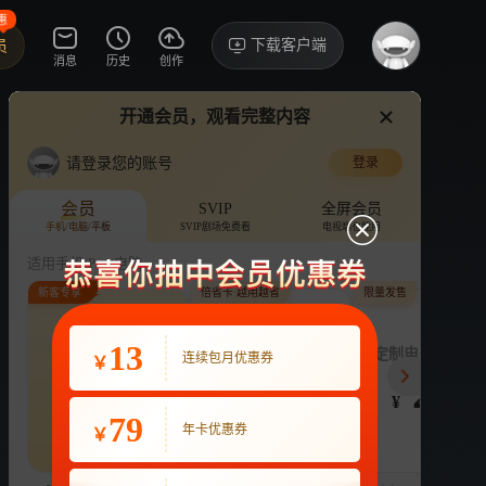
惠
下载客户端
员
消息
历史
创作
开通会员，观看完整内容
视频
讨论
·56
醋了
请登录您的账号
登录
是姐姐呀
›
详情
会员
SVIP
全屏会员
手机/电脑/平板
SVIP剧场免费看
电视端也能用
综艺
明星趣事
女性
适用手机/Pad/电脑
新客专享
倍省卡·越用越省
限量发售
评论
收藏
下载
换设备看
2.5万分享
连续包月
13
月付最低至
定制电子吧唧年
连续包月优惠券
￥
22
3.9
248
开通VIP会员
免前贴片广告，解锁会员权益
¥
¥
¥
热剧抢先看
|
广告特权
|
1080P
79
22
年卡优惠券
￥
立即开通