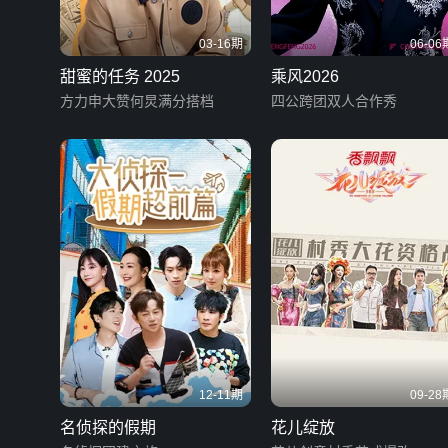
03-16期
06-06
甜蜜的任务 2025
乘风2026
方力申大赞何炅满分搭档
四公跨团双人合作秀
12-11期
09-28
名侦探的假期
花儿绽放