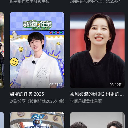
振宇邵司辰争夺投手位
想要孩子却怀不上，怎么办？
期
08-31期
03-12期
甜蜜的任务 2025
乘风破浪的姐姐2 姐姐的宿
刘彰分享《披荆斩棘2025》趣事
舍
李斯丹妮孟佳重聚