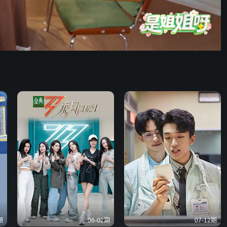
23:44
576P
倍速
发射
期
06-02期
07-12期