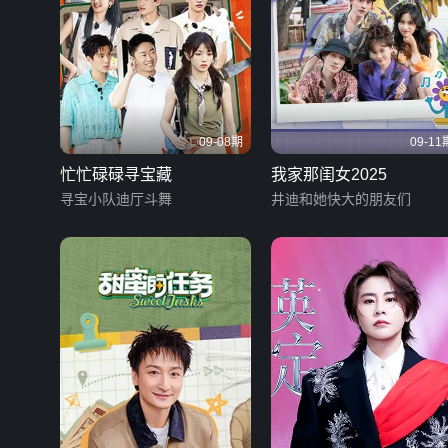
09-08期
09-11
忙忙碌碌寻宝藏
我家那闺女2025
寻宝小队迪厅斗舞
井迪和她快大的朋友们