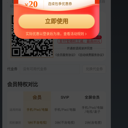
20
【新用户专享】前3个月每月9元，第4个月起22元/月，到期前自
连续包季优惠券
￥
动续费，可随时取消。
选集
更多
22
立即使用
¥
第1期：黄灿灿上演姐姐模
仿秀
支持
扫码支付
实际优惠以登录后为准，查看活动规则
567.2万次播放
至少减1元
2026-04-27
支付宝随机立减，最高88元
开通前请阅读并同意
VIP
第2期：徐洁儿回应低人气
《会员服务协议》
《自动续费服务协议》
排名
516.4万次播放
2026-04-28
代金券
没有可用代金券
兑换代金券
VIP
第3期：乌兰图雅要挑战说
会员特权对比
唱
532.6万次播放
2026-05-04
VIP
第4期：淡淡认证王濛社交
达人
537.6万次播放
2026-05-05