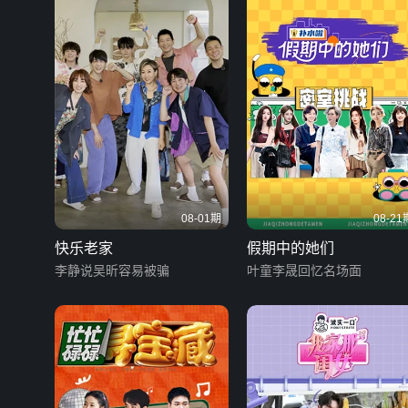
08-01期
08-21
快乐老家
假期中的她们
李静说吴昕容易被骗
叶童李晟回忆名场面