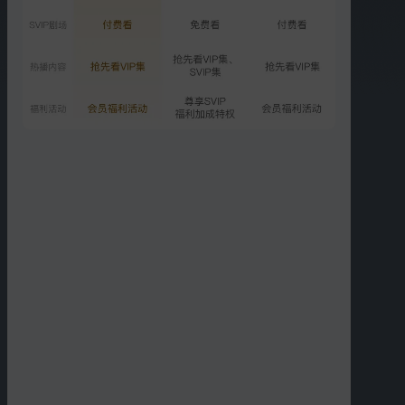
VIP
第5期：江语晨喊话孙怡合
作
501.6万次播放
2026-05-11
更多选集
精彩短片
更多
›
00:47
00:49
江语晨节奏游戏玩出表情
江语晨孙怡想酷又想笑
包