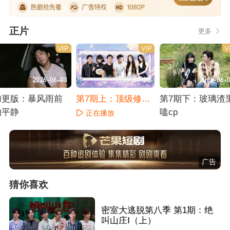
正片
更多
VIP
VIP
V
2026-06-03
2026-06-08
2026-06-
加更版：暴风雨前
第7期上：顶级修罗
第7期下：玻璃渣
的平静
抓包现场
嗑cp
正在播放
正在播放
正在播放
广告
猜你喜欢
密室大逃脱第八季 第1期：绝
叫山庄Ⅰ（上）