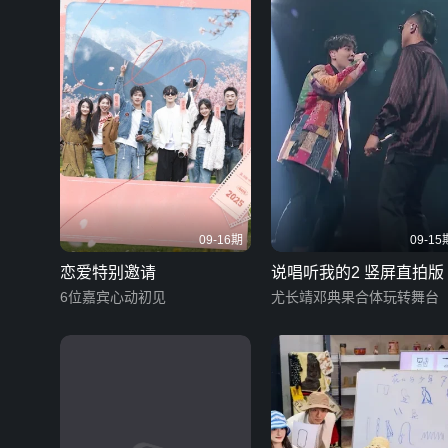
09-16期
09-15
恋爱特别邀请
说唱听我的2 竖屏直拍版
6位嘉宾心动初见
尤长靖邓典果合体玩转舞台