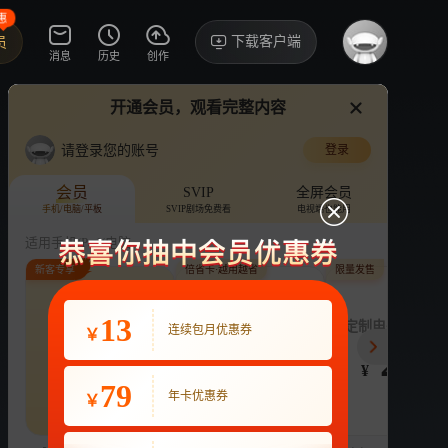
惠
下载客户端
员
消息
历史
创作
开通会员，观看完整内容
视频
讨论
·22
看
请登录您的账号
登录
为爱闪耀的她
›
详情
会员
SVIP
全屏会员
手机/电脑/平板
SVIP剧场免费看
电视端也能用
综艺
恋爱
娱乐
适用手机/Pad/电脑
新客专享
倍省卡·越用越省
限量发售
评论
收藏
下载
换设备看
6.3万分享
连续包月
13
月付最低至
定制电子吧唧年
连续包月优惠券
￥
22
3.9
248
开通VIP会员
免前贴片广告，解锁会员权益
¥
¥
¥
热剧抢先看
|
广告特权
|
1080P
79
22
年卡优惠券
￥
立即开通