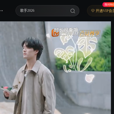
限时特
歌手2026
开通VIP会
你好，星期六
时长很乘哦
好看爱
中餐厅·南洋拾光季
快乐老家
野狗骨头
忙忙碌碌寻宝藏2
我们的宿舍·归心季
爸爸当家 第五季
密室大逃脱 第八季