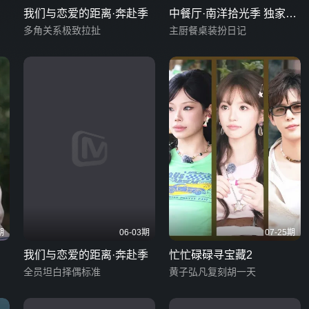
我们与恋爱的距离·奔赴季
中餐厅·南洋拾光季 独家直
多角关系极致拉扯
拍
主厨餐桌装扮日记
期
06-03期
07-25期
我们与恋爱的距离·奔赴季
忙忙碌碌寻宝藏2
全员坦白择偶标准
黄子弘凡复刻胡一天