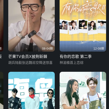
期
08-04期
12-08期
版
芒果TV会员X披荆斩棘
有你的恋歌 第二季
胡兵陆毅张远魏巡空降送惊喜
林渝植首上恋综