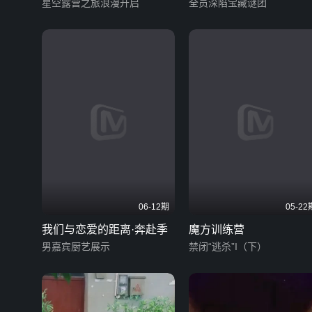
星空露营之旅浪漫开启
全员深陷宝藏谜团
06-12期
05-22
我们与恋爱的距离·奔赴季
魔方训练营
男嘉宾厨艺展示
禁闭“逃杀”I（下）