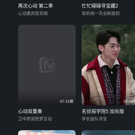
再次心动 第二季
忙忙碌碌寻宝藏2
心动嘉宾首亮相
吴昕胡一天全新报到
07-31期
02-08
心动双重奏
名侦探学院5 加长版
卫中原郑思梦互动
学长组队寻宝