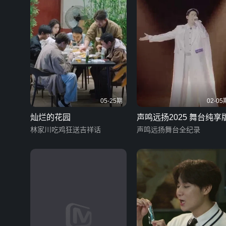
05-25期
02-05
灿烂的花园
声鸣远扬2025 舞台纯享
林家川吃鸡狂送吉祥话
声鸣远扬舞台全纪录