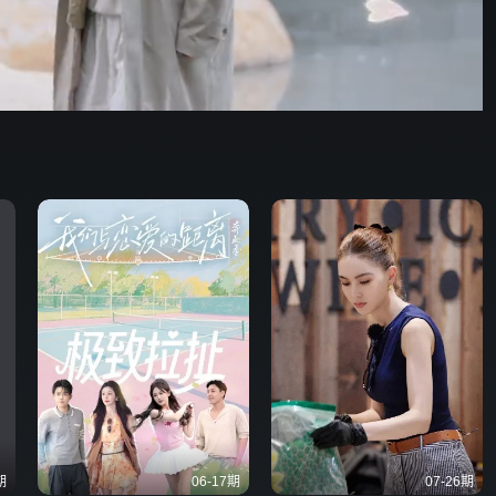
62:06
576P
倍速
发射
期
06-17期
07-26期