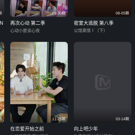
期
08-30期
08-05期
N
再次心动 第二季
密室大逃脱 第八季
心动小屋谈心夜
公馆离情Ⅰ（下）
期
11-25期
03-14期
在恋爱开始之前
向上吧少年