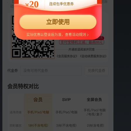
20
【新用户专享】前3个月每月9元，第4个月起22元/月，到期前自
连续包季优惠券
￥
动续费，可随时取消。
选集
更多
22
正片
衍生
立即使用
¥
VIP
支持
扫码支付
第1期上：女频恋综全程修
实际优惠以登录后为准，查看活动规则
至少减1元
罗
支付宝随机立减，最高88元
2114.8万次播放
开通前请阅读并同意
2026-04-27
《会员服务协议》
《自动续费服务协议》
VIP
第1期下：恋综史上最大尺
度？
代金券
没有可用代金券
兑换代金券
2028.7万次播放
2026-04-28
会员特权对比
VIP
第2期上：双“鲶鱼”强势搅
局
2019.7万次播放
2026-05-04
VIP
第2期下：多角暧昧爆发！