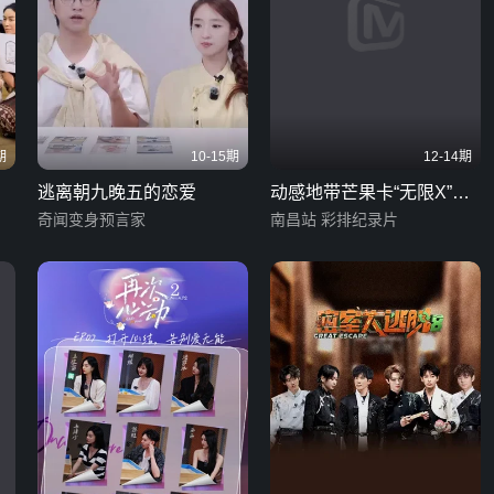
期
10-15期
12-14期
逃离朝九晚五的恋爱
动感地带芒果卡“无限X”巡
奇闻变身预言家
回演唱会-南昌站
南昌站 彩排纪录片