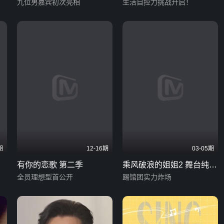
九位男嘉宾初次亮相
生活自控力挑战开启！
期
12-16期
03-05期
有你的恋歌 第二季
乘风破浪的姐姐2 舞台纯享
全员理想型首公开
版
踢馆团实力炸场