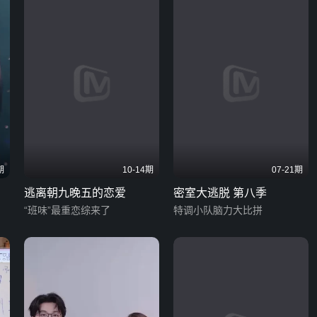
期
10-14期
07-21期
逃离朝九晚五的恋爱
密室大逃脱 第八季
“班味”最重恋综来了
特调小队脑力大比拼