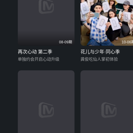
08-09期
10-06
再次心动 第二季
花儿与少年·同心季
单独约会开启心动升级
龚俊吃仙人掌初体验