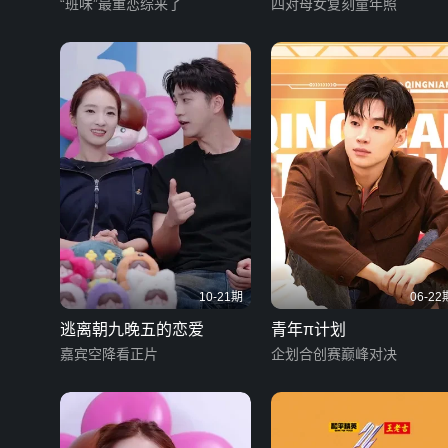
“班味”最重恋综来了
四对母女复刻童年照
10-21期
06-22
逃离朝九晚五的恋爱
青年π计划
嘉宾空降看正片
企划合创赛巅峰对决