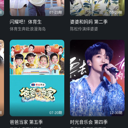
期
07-23期
05-29期
闪耀吧！体育生
婆婆和妈妈 第二季
体育生奔赴浪漫海岛
陈松伶演绎婆婆
期
07-20期
12-30期
爸爸当家 第五季
时光音乐会 第四季