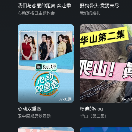
我们与恋爱的距离·奔赴季
野狗骨头·意犹未尽
心动定格日主题约会
我们的婚礼
07-31期
06-19
心动双重奏
杨迪的vlog
卫中原郑思梦互动
华山（第二集）