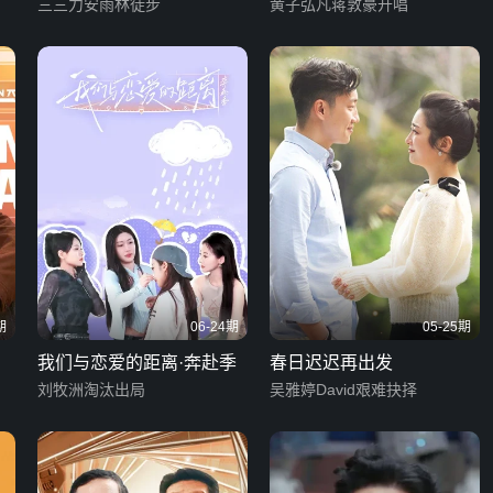
三三力安雨林徒步
黄子弘凡蒋敦豪开唱
期
06-24期
05-25期
我们与恋爱的距离·奔赴季
春日迟迟再出发
刘牧洲淘汰出局
吴雅婷David艰难抉择