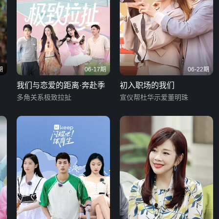
期
06-17期
06-22期
我们与恋爱的距离·奔赴季
初入职场的我们
多角关系极致拉扯
宣仪帮杜华示爱董明珠