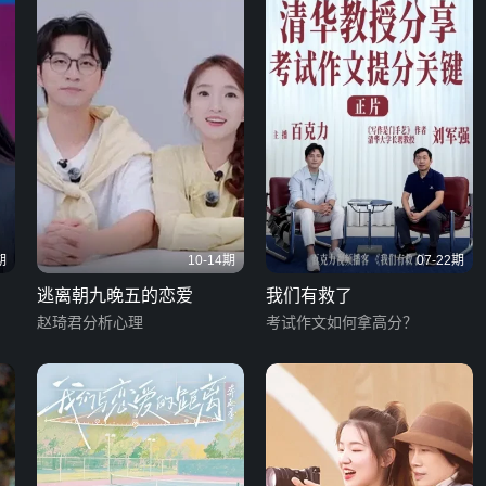
期
10-14期
07-22期
逃离朝九晚五的恋爱
我们有救了
赵琦君分析心理
考试作文如何拿高分？