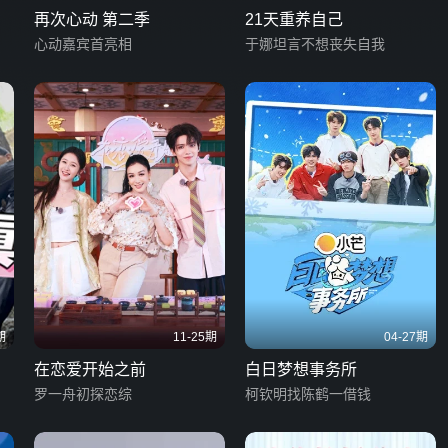
再次心动 第二季
21天重养自己
心动嘉宾首亮相
于娜坦言不想丧失自我
期
11-25期
04-27期
在恋爱开始之前
白日梦想事务所
罗一舟初探恋综
柯钦明找陈鹤一借钱