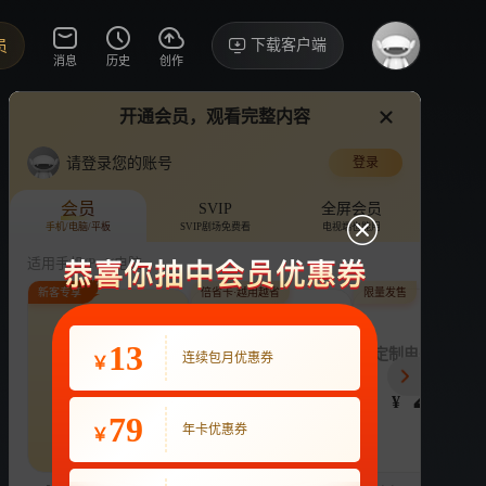
下载客户端
员
消息
历史
创作
开通会员，观看完整内容
视频
讨论
·22
请登录您的账号
登录
为爱闪耀的她
›
详情
会员
SVIP
全屏会员
手机/电脑/平板
SVIP剧场免费看
电视端也能用
综艺
恋爱
娱乐
适用手机/Pad/电脑
新客专享
倍省卡·越用越省
限量发售
评论
收藏
下载
换设备看
6.3万分享
连续包月
13
月付最低至
定制电子吧唧年
连续包月优惠券
￥
22
3.9
248
开通VIP会员
免前贴片广告，解锁会员权益
¥
¥
¥
热剧抢先看
|
广告特权
|
1080P
79
22
年卡优惠券
￥
立即开通