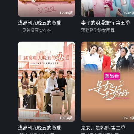
12-09期
05-05
逃离朝九晚五的恋爱
妻子的浪漫旅行 第五季
一见钟情真实存在
蒋勤勤学跳女团舞
10-14期
05-19
逃离朝九晚五的恋爱
是女儿是妈妈 第二季