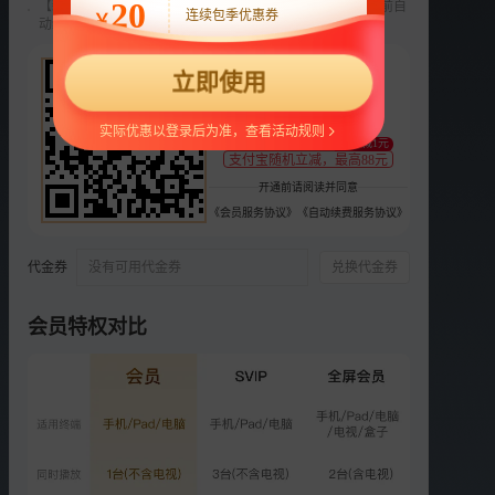
20
【新用户专享】前3个月每月9元，第4个月起22元/月，到期前自
连续包季优惠券
￥
动续费，可随时取消。
选集
更多
22
正片
衍生
立即使用
¥
VIP
支持
扫码支付
第1期上：女频恋综全程修
实际优惠以登录后为准，查看活动规则
至少减1元
罗
支付宝随机立减，最高88元
2114.7万次播放
开通前请阅读并同意
2026-04-27
《会员服务协议》
《自动续费服务协议》
VIP
第1期下：恋综史上最大尺
度？
代金券
没有可用代金券
兑换代金券
2028.6万次播放
2026-04-28
会员特权对比
VIP
第2期上：双“鲶鱼”强势搅
局
2019.7万次播放
2026-05-04
VIP
第2期下：多角暧昧爆发！