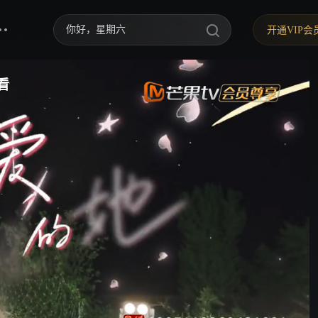
你好，星期六
开通VIP会
中餐厅·南洋拾光季
快乐老家
野狗骨头
忙忙碌碌寻宝藏2
我们的宿舍·归心季
爸爸当家 第五季
密室大逃脱 第八季
御廷谣