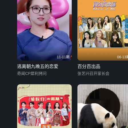
11-11期
06-13
逃离朝九晚五的恋爱
百分百出品
奇闻CP犀利拷问
张艺兴召开家长会