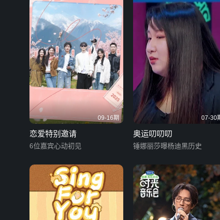
09-16期
07-30
恋爱特别邀请
奥运叨叨叨
6位嘉宾心动初见
锤娜丽莎曝杨迪黑历史