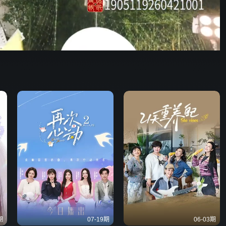
62:06
576P
倍速
发射
期
07-19期
06-03期