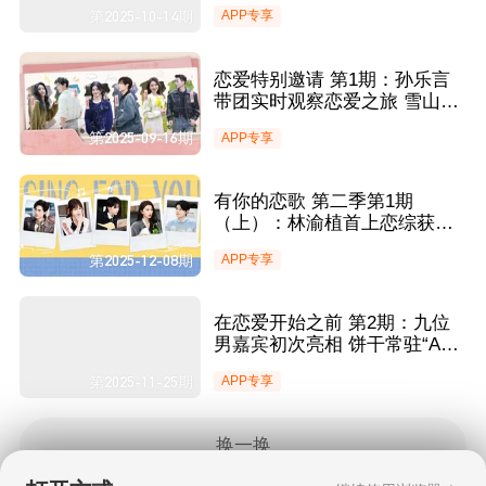
10位打工人初入彼此假期时光
第2025-10-14期
APP专享
恋爱特别邀请 第1期：孙乐言
带团实时观察恋爱之旅 雪山下
见证6位嘉宾心动初见
第2025-09-16期
APP专享
有你的恋歌 第二季第1期
（上）：林渝植首上恋综获速
配 8位同频男女共赴浪漫约会
第2025-12-08期
APP专享
在恋爱开始之前 第2期：九位
男嘉宾初次亮相 饼干常驻“A
班”表现Good Good
第2025-11-25期
APP专享
换一换