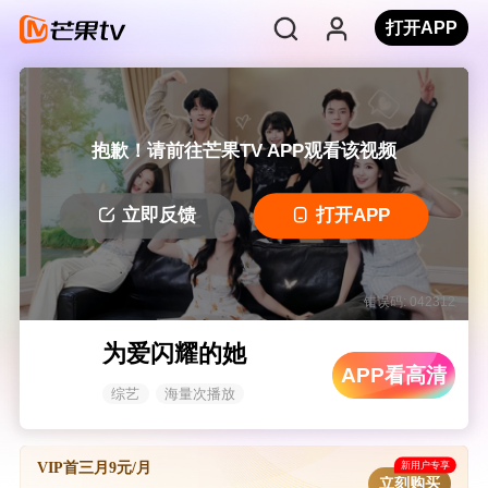
打开APP
抱歉！请前往芒果TV APP观看该视频
立即反馈
打开APP
错误码: 042312
为爱闪耀的她
APP看高清
综艺
海量次播放
新用户专享
VIP首三月9元/月
立刻购买