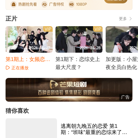
正片
更多
VIP
VIP
2026-04-27
2026-04-28
2026
第1期上：女频恋综
第1期下：恋综史上
加更版：小屋
全程修罗
最大尺度？
夜全员白热化
正在播放
正在播放
正在播放
广告
猜你喜欢
逃离朝九晚五的恋爱 第1
期：“班味”最重的恋综来了！