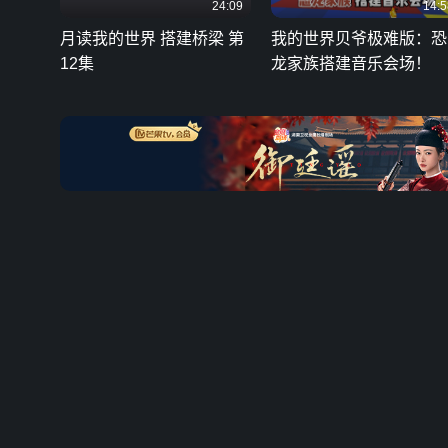
24:09
14:5
月读我的世界 搭建桥梁 第
我的世界贝爷极难版：恐
12集
龙家族搭建音乐会场！