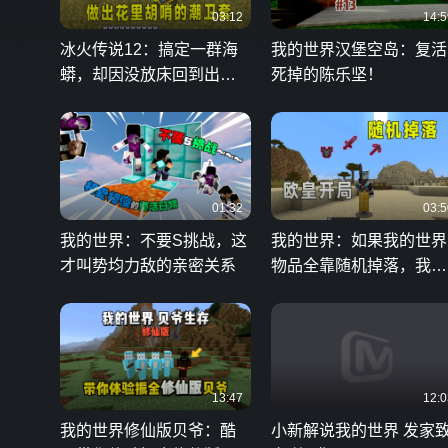
03:12
14:5
冰火传说12：搞定一群海
我的世界汉堡空岛：复活
蟒，却因没放床回到出生
死掉的陈乐坚！
点
01:32
03:5
我的世界：不要S挑战，这
我的世界：如果我的世界
才叫势均力敌的亲密关系
物品全靠随机掉落，我们
将如何生存下去
13:47
12:0
我的世界修仙版贝爷：酷
小新解说我的世界 发家