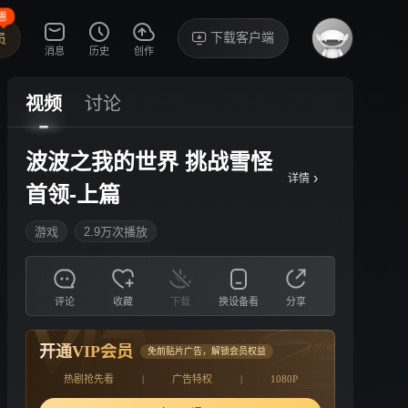
惠
下载客户端
员
消息
历史
创作
视频
讨论
波波之我的世界 挑战雪怪
›
详情
首领-上篇
游戏
2.9万次播放
评论
收藏
下载
换设备看
分享
开通VIP会员
免前贴片广告，解锁会员权益
热剧抢先看
|
广告特权
|
1080P