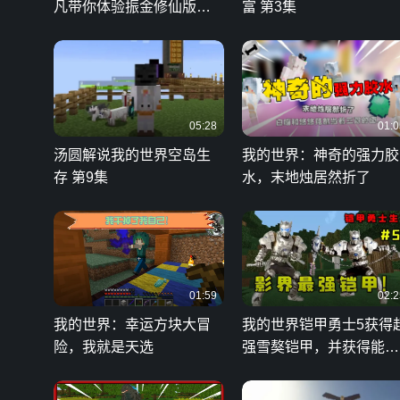
凡带你体验振金修仙版贝
富 第3集
爷生存！
05:28
01:0
汤圆解说我的世界空岛生
我的世界：神奇的强力胶
存 第9集
水，末地烛居然折了
01:59
02:2
我的世界：幸运方块大冒
我的世界铠甲勇士5获得
险，我就是天选
强雪獒铠甲，并获得能强
化装备的武器