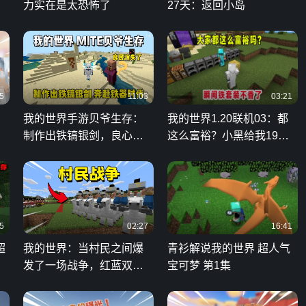
力实在是太恐怖了
27天：返回小岛
5
11:03
03:21
我的世界手游贝爷生存：
我的世界1.20联机03：都
制作出铁镐银剑，良心村
这么富裕？小黑给我19铁
民消失了！
块，迪哥钻石裹身
5
02:27
16:41
超
我的世界：当村民之间爆
青衫解说我的世界 超人气
发了一场战争，红蓝双方
宝可梦 第1集
最终谁会获