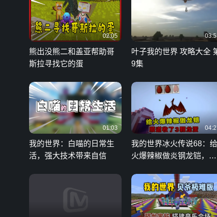
02:05
03:5
熊出没熊二和盖亚帮助哥
叶子我的世界 攻略大全 
斯拉寻找它的蛋
9集
01:03
04:2
我的世界：白喵的日常生
我的世界冰火传说68：
活，强大技术带来自信
火爆辣椒做炎钢龙铠，顺
道收了3颗龙蛋