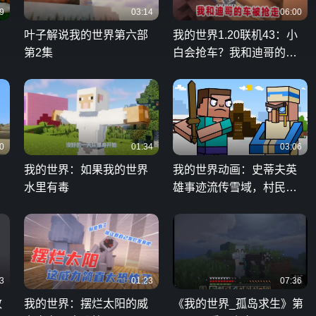
9
03:14
06:00
叶子解说我的世界第六部
我的世界1.20联机43：小
第2集
白会抢车？我和迪哥的矿
车双双被小白开走
0
01:34
03:06
我的世界：如果我的世界
我的世界动画：史蒂夫英
水里有毒
雄事迹流传雪域，村民无
比崇拜！
3
01:23
07:36
致
我的世界：摆烂太阳的威
《我的世界_孤岛求生》第