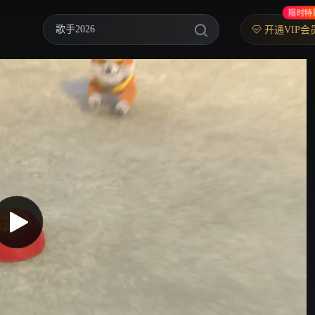
限时特
歌手2026
开通VIP会
乘风2026
中餐厅·南洋拾光季
快乐老家
忙忙碌碌寻宝藏2
妻子的浪漫旅行2026
我们的宿舍·归心季
克制升温
爸爸当家 第五季
你好，星期六