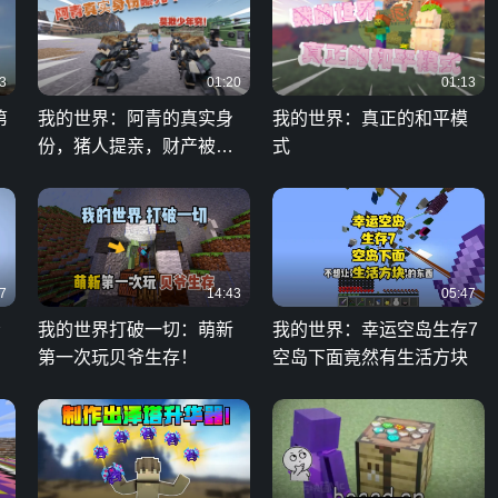
3
01:20
01:13
第
我的世界：阿青的真实身
我的世界：真正的和平模
份，猪人提亲，财产被没
式
收
7
14:43
05:47
给
我的世界打破一切：萌新
我的世界：幸运空岛生存7
第一次玩贝爷生存！
空岛下面竟然有生活方块