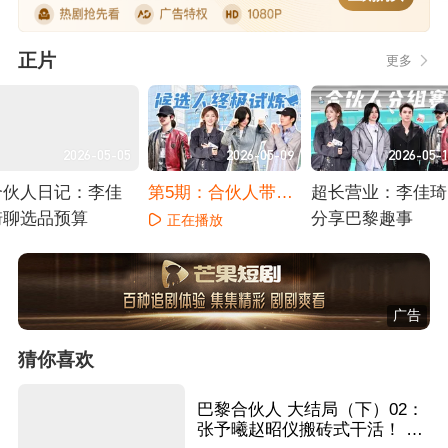
正片
更多
2026-05-05
2026-05-09
2026-05-
合伙人日记：李佳
第5期：合伙人带队
超长营业：李佳琦
琦聊选品预算
终极试炼
分享巴黎趣事
正在播放
正在播放
正在播放
广告
猜你喜欢
巴黎合伙人 大结局（下）02：
张予曦赵昭仪搬砖式干活！ 尚