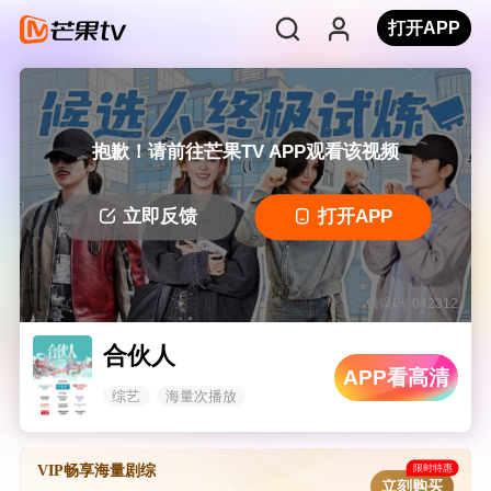
打开APP
抱歉！请前往芒果TV APP观看该视频
立即反馈
打开APP
错误码: 042312
合伙人
APP看高清
综艺
海量次播放
限时特惠
VIP畅享海量剧综
立刻购买