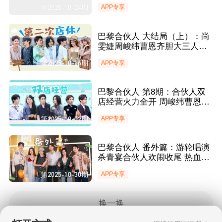
雯婕李佳琦向法国媒体宣传国
第2025-10-24期
APP专享
货彩妆
巴黎合伙人 大结局（上）：尚
雯婕周峻纬曹恩齐胆大三人组
张予曦把鼓励价值刻进DNA
第2025-10-16期
APP专享
巴黎合伙人 第8期：合伙人双
店经营火力全开 周峻纬曹恩齐
化身“帮帮卖”来助阵
第2025-10-02期
APP专享
巴黎合伙人 番外篇：游轮唱演
杀青宴合伙人欢闹收尾 热血共
话中国品牌新愿景
第2025-10-30期
APP专享
换一换