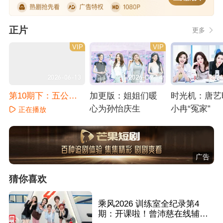
正片
更多
VIP
VIP
2026-06-13
2026-06-14
2026
第10期下：五公声
加更版：姐姐们暖
时光机：唐艺
乐小考
心为孙怡庆生
小冉“冤家”
正在播放
正在播放
正在播放
广告
猜你喜欢
乘风2026 训练室全纪录第4
期：开课啦！曾沛慈在线辅导