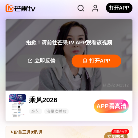
打开APP
抱歉！请前往芒果TV APP观看该视频
立即反馈
打开APP
错误码: 042312
乘风2026
APP看高清
综艺
海量次播放
新用户专享
VIP首三月9元/月
立刻购买