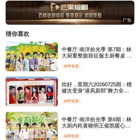
广告
猜你喜欢
中餐厅·南洋拾光季 第7期：林
大厨重整旗鼓征服主厨餐桌 王
俊凯手动维持鸡舍秩序引爆笑
第2026-07-31期
APP专享
你好，星期六20260725期：檀
健次变身“港风新郎”舞力全开
丁程鑫小魔术轻松“拿捏”章若
第2026-07-25期
APP专享
楠金靖
中餐厅·南洋拾光季 第6期：林
大厨内耗黄晓明王俊凯暖心安
慰 尹浩宇惊喜回归助力营业
第2026-07-24期
APP专享