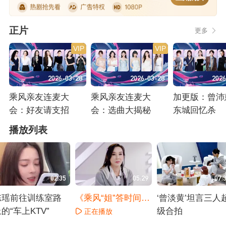
正片
更多
VIP
VIP
2026-03-28
2026-03-28
2026
乘风亲友连麦大
乘风亲友连麦大
加更版：曾沛
会：好友请支招
会：选曲大揭秘
东城回忆杀
正在播放
正在播放
正在播放
播放列表
02:35
05:29
07:
陈瑶前往训练室路
《乘风“姐”答时间》
‘曾淡黄’坦言三人
的“车上KTV”
之萧蔷
级合拍
正在播放
正在播放
正在播放