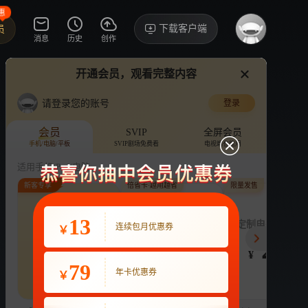
惠
下载客户端
员
消息
历史
创作
开通会员，观看完整内容
视频
讨论
·2
请登录您的账号
登录
10间敢死队
›
详情
会员
SVIP
全屏会员
手机/电脑/平板
SVIP剧场免费看
电视端也能用
电影
杨超越
蒋龙
剧情
喜剧
适用手机/Pad/电脑
新客专享
倍省卡·越用越省
限量发售
评论
收藏
下载
换设备看
1.7万分享
连续包月
13
月付最低至
定制电子吧唧年
连续包月优惠券
￥
22
3.9
248
开通VIP会员
免前贴片广告，解锁会员权益
¥
¥
¥
热剧抢先看
|
广告特权
|
1080P
79
22
年卡优惠券
￥
立即开通