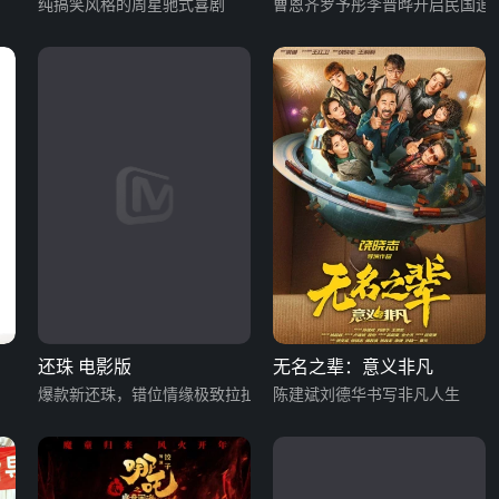
纯搞笑风格的周星驰式喜剧
影版
曹恩齐罗予彤李晋晔开启民国追
还珠 电影版
无名之辈：意义非凡
爆款新还珠，错位情缘极致拉扯
陈建斌刘德华书写非凡人生