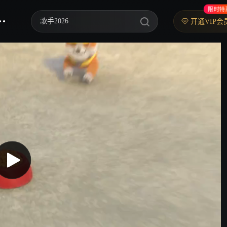
限时特
歌手2026
开通VIP会
你好，星期六
中餐厅·南洋拾光季
快乐老家
野狗骨头
忙忙碌碌寻宝藏2
我们的宿舍·归心季
爸爸当家 第五季
密室大逃脱 第八季