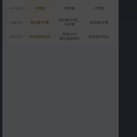
预告
高口碑强治愈能量“诚”意满
满
01:31
更多选集
精彩短片
00:54
01:28
章小兵成十号病房护工
10间敢死队小群成立
00:41
03:22