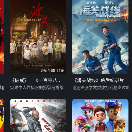
更新至05-14集
《破戒》：《一百零八》
《海关战线》幕后纪录片
过程
电影纪录片
灾难中人性极限的撕裂与挑战
谢霆锋张学友燃炸打戏精彩过瘾