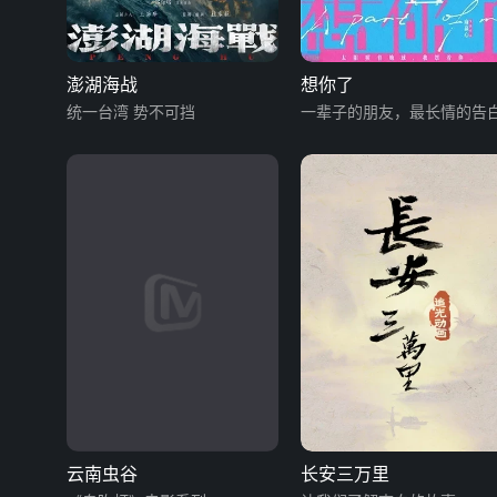
澎湖海战
想你了
统一台湾 势不可挡
一辈子的朋友，最长情的告
云南虫谷
长安三万里