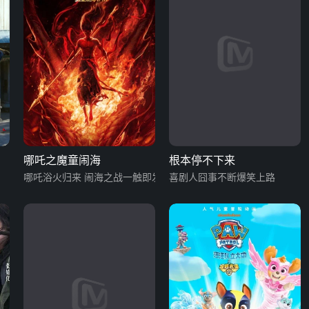
哪吒之魔童闹海
根本停不下来
哪吒浴火归来 闹海之战一触即发
喜剧人囧事不断爆笑上路