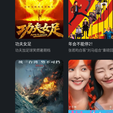
功夫女足
年会不能停2！
功夫加足球笑燃暑期档
张若昀白客“刘马组合”重磅