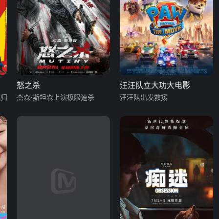
怒之杀
汪汪队立大功大电影
回归
杰森·斯坦森上演极限速杀
汪汪队出发救援