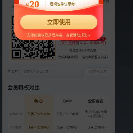
20
【新用户专享】前3个月每月9元，第4个月起22元/月，到期前自
连续包季优惠券
￥
动续费，可随时取消。
播放列表
更多
22
立即使用
VIP
¥
10间敢死队
支持
扫码支付
实际优惠以登录后为准，查看活动规则
至少减1元
02:00:46
支付宝随机立减，最高88元
开通前请阅读并同意
预告
《会员服务协议》
《自动续费服务协议》
《10间敢死队》“留恋人间”
片段 世间美好共此时
03:44
代金券
没有可用代金券
兑换代金券
预告
会员特权对比
倪大红正是大杀四方的年纪
02:02
预告
传递向阳而生的温暖勇气
03:57