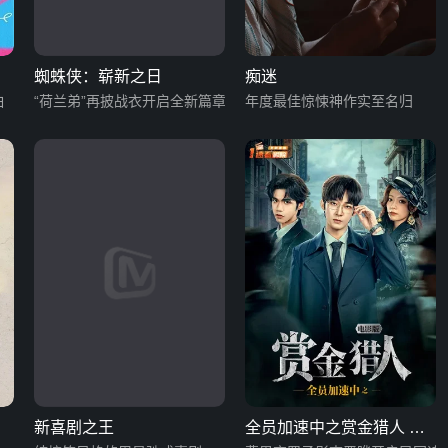
蜘蛛侠：崭新之日
痴迷
白
“荷兰弟”再披战衣开启全新篇章
年度最佳惊悚神作实至名归
新喜剧之王
全员加速中之赏金猎人 电