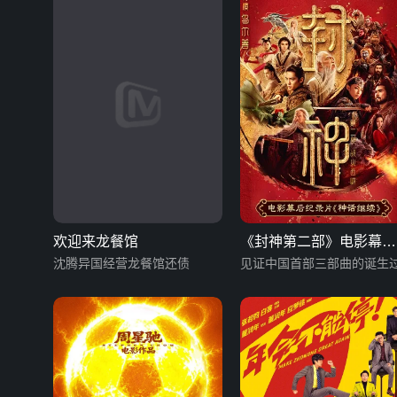
欢迎来龙餐馆
《封神第二部》电影幕后
沈腾异国经营龙餐馆还债
纪录片《神话继续》
见证中国首部三部曲的诞生