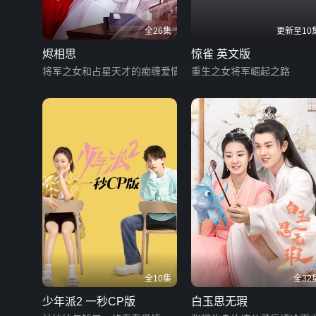
全26集
更新至10
烬相思
惊雀 英文版
将军之女和占星天才的痴缠爱情
重生之女将军崛起之路
全10集
全32
少年派2 一秒CP版
白玉思无瑕