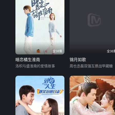
全38集
全36
暗恋橘生淮南
锦月如歌
洛枳与盛淮南的爱情故事
周也丞磊双强互撩战甲藏糖