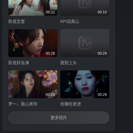
00:11
00:10
卧底恋爱
KPI动真心
00:28
00:29
卧底好会演
甜到上头
00:24
00:29
罗一，我心疼你
扮猪吃老虎
更多短片