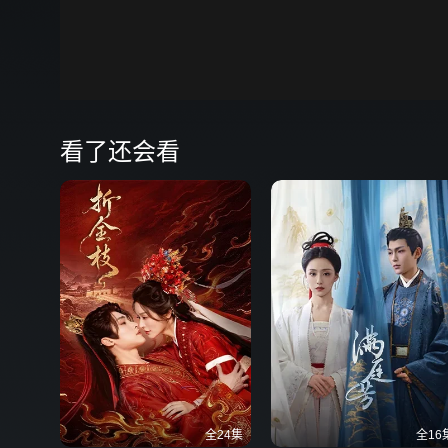
00:00
弹
看了还会看
全24集
全16