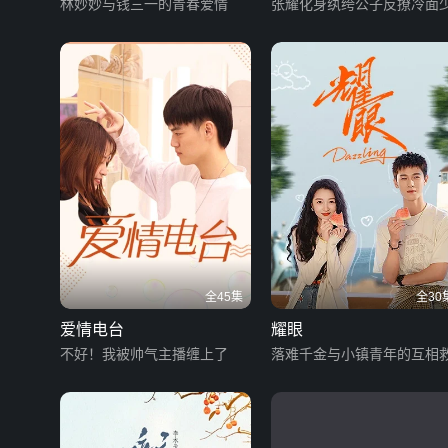
林妙妙与钱三一的青春爱情
张耀化身纨绔公子反撩冷面
全45集
全30
爱情电台
耀眼
不好！我被帅气主播缠上了
落难千金与小镇青年的互相