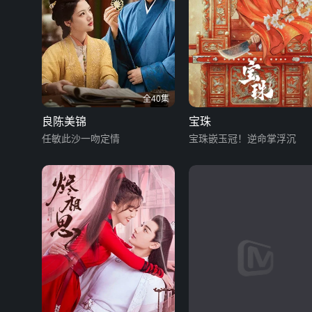
全40集
良陈美锦
宝珠
任敏此沙一吻定情
宝珠嵌玉冠！逆命掌浮沉