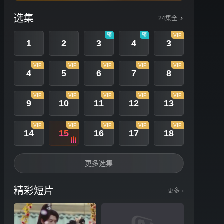
选集
24集全
预
预
VIP
1
2
3
4
3
VIP
VIP
VIP
VIP
VIP
4
5
6
7
8
VIP
VIP
VIP
VIP
VIP
9
10
11
12
13
VIP
VIP
VIP
VIP
VIP
14
15
16
17
18
更多选集
精彩短片
更多
›