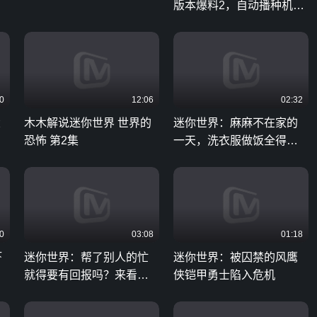
版本爆料2，自动播种机教
程来了
0
12:06
02:32
大
木木解说迷你世界 世界的
迷你世界：麻麻不在家的
恐怖 第2集
一天，洗衣服做饭全得自
己干
0
03:08
01:18
虾
迷你世界：帮了别人的忙
迷你世界：被囚禁的风鹰
就得要有回报吗？来看看
侠铠甲勇士陷入危机
妮妮的做法对不对