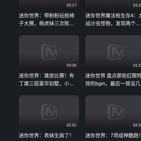
05:17
03:2
迷你世界：带粉粉玩抢椅
迷你世界魔法枪生存4：
子大赛，萌虎妹三次败给
战沙虫怪物，发现两个雨
地瓜，直呼不服
林都是冒牌货
03:30
01:5
迷你世界：建房比赛！布
迷你世界 盘点那些红眼
丁建三层豪华别墅，小王
效的bgm，最后一首没几
子却说没他家好看
人听过！
02:51
03:3
迷你世界：表妹生病了！
迷你世界：7项成神酷跑