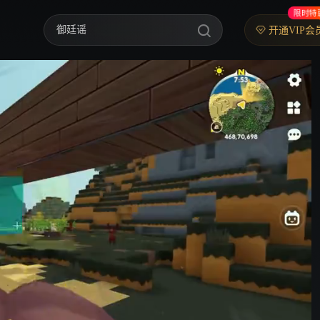
限时特
御廷谣
开通VIP会
歌手2026
你好，星期六
中餐厅·南洋拾光季
快乐老家
野狗骨头
忙忙碌碌寻宝藏2
我们的宿舍·归心季
爸爸当家 第五季