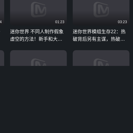
4
01:23
03:23
骑
迷你世界 不同人制作假象
迷你世界模组生存22：热
虚空的方法！新手和大神
破背后另有主谋，热破放
差距也太大了吧
下恩怨谈合作
6
03:07
06:30
迷你世界 岩浆上升跑酷！
祥云之迷你世界 虚空幻影
兔子太菜被淹没，小迷到
挑战系列—火铳篇 第13集
终点却被红烧