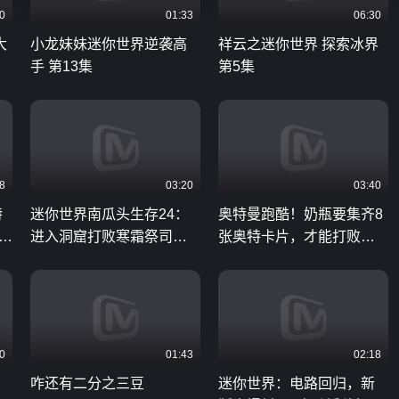
0
01:33
06:30
大
小龙妹妹迷你世界逆袭高
祥云之迷你世界 探索冰界
手 第13集
第5集
8
03:20
03:40
特
迷你世界南瓜头生存24：
奥特曼跑酷！奶瓶要集齐8
个
进入洞窟打败寒霜祭司，
张奥特卡片，才能打败贝
获得极寒域法杖
利亚
0
01:43
02:18
！
咋还有二分之三豆
迷你世界：电路回归，新