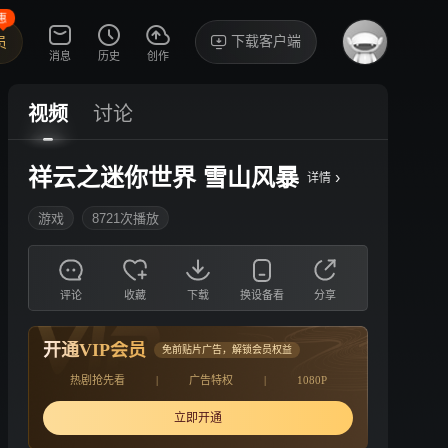
惠
下载客户端
员
消息
历史
创作
视频
讨论
祥云之迷你世界 雪山风暴
›
详情
游戏
8721次播放
评论
收藏
下载
换设备看
分享
开通VIP会员
免前贴片广告，解锁会员权益
热剧抢先看
|
广告特权
|
1080P
立即开通