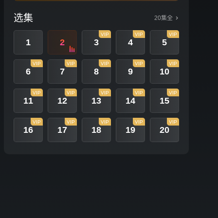
选集
20集全
VIP
VIP
VIP
1
2
3
4
5
VIP
VIP
VIP
VIP
VIP
6
7
8
9
10
VIP
VIP
VIP
VIP
VIP
11
12
13
14
15
VIP
VIP
VIP
VIP
VIP
16
17
18
19
20