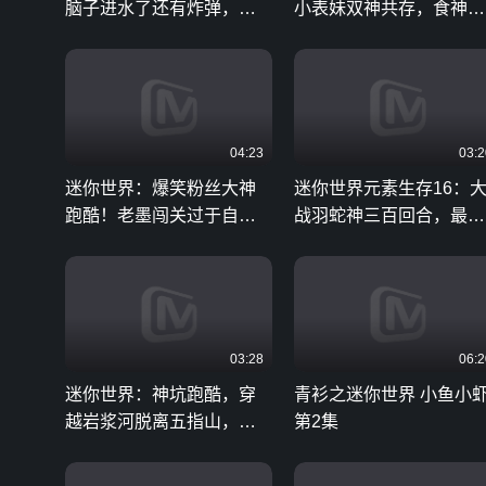
脑子进水了还有炸弹，汉
小表妹双神共存，食神用
堡能否将其治好？
神技，复活海神
04:23
03:2
迷你世界：爆笑粉丝大神
迷你世界元素生存16：
跑酷！老墨闯关过于自
战羽蛇神三百回合，最后
信，让粉丝看笑话
用收割者干掉它
03:28
06:2
迷你世界：神坑跑酷，穿
青衫之迷你世界 小鱼小
越岩浆河脱离五指山，作
第2集
者套路防不胜防