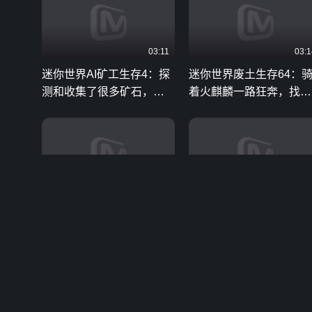
03:11
03:1
迷你世界AI矿工生存4：探
迷你世界废土生存64：
测和收集了很多矿石，临
着火麒麟一路狂奔，找到
走前发现地牢
了新的BOSS标
06:55
02:4
祥云之迷你世界 魔法生存
迷你世界：进入爆爆蛋大
系列-启程篇 第6集
脑！有炸药桶和黑龙，跟
你们想的一样吗？