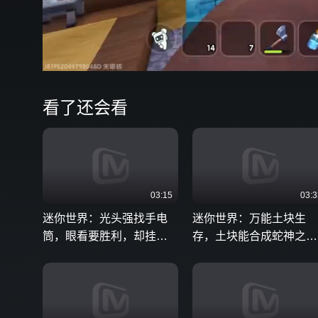
00:04
看了还会看
03:15
03:3
迷你世界：光头强找手电
迷你世界：万能土块生
筒，眼看要胜利，却挂掉
存，土块能合成蛇神之
了再也不能复活
翼，这下能打败黑龙吗