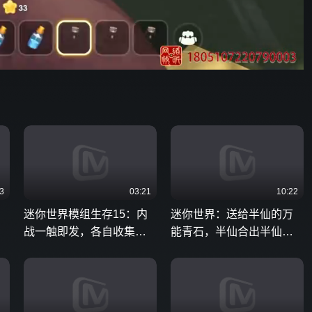
06:31
576P
倍速
3
03:21
10:22
迷你世界模组生存15：内
迷你世界：送给半仙的万
战一触即发，各自收集星
能青石，半仙合出半仙礼
星积攒实力
包，好戏才开始！