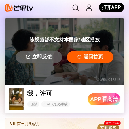
打开APP
该视频暂不支持本国家/地区播放
立即反馈
返回首页
错误码: 042312
我，许可
APP看高清
电影
339.3万次播放
新用户专享
VIP首三月9元/月
立刻购买