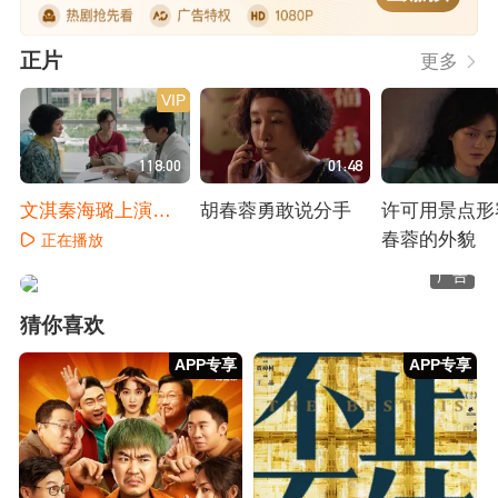
正片
更多
VIP
118:00
01:48
文淇秦海璐上演母
胡春蓉勇敢说分手
许可用景点形
女欢喜冤家
春蓉的外貌
正在播放
正在播放
正在播放
广告
猜你喜欢
APP专享
APP专享