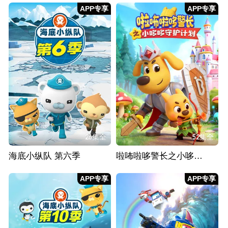
APP专享
APP专享
26集全
52集全
海底小纵队 第六季
啦咘啦哆警长之小哆哆守护计划
APP专享
APP专享