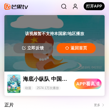
打开APP
该视频暂不支持本国家/地区播放
立即反馈
返回首页
错误码: 042312
海底小纵队 中国之旅3
APP看高清
动漫
2574.1万次播放
正片
更多