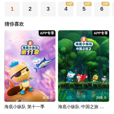
VIP
VIP
VIP
1
2
3
4
5
6
猜你喜欢
APP专享
APP专享
26集全
24集全
海底小纵队 第十一季
海底小纵队·中国之旅 第二季