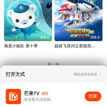
26集全
20集全
海底小纵队 第十季
超级飞侠20之星核危机（下）
换一换
打开方式
继续使用浏览器
Copyright © 2006-2026 mgtv.com All Rights
Reserved
互联网出版许可证：新出网证（湘）字08号
芒果TV
推荐
打开
APP
20
看海量高清视频
打开APP
超清画质
评论
下载
分享