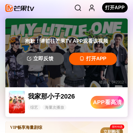
打开APP
抱歉！请前往芒果TV APP观看该视频
立即反馈
打开APP
错误码: 042312
我家那小子2026
APP看高清
综艺
海量次播放
限时特惠
VIP畅享海量剧综
立刻购买