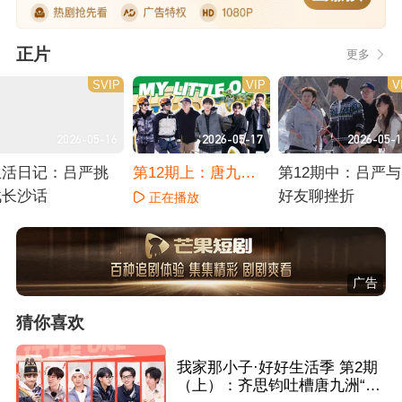
正片
更多
SVIP
VIP
V
2026-05-16
2026-05-17
2026-05-
生活日记：吕严挑
第12期上：唐九洲
第12期中：吕严与
战长沙话
带娃超有招
好友聊挫折
正在播放
正在播放
正在播放
广告
猜你喜欢
我家那小子·好好生活季 第2期
（上）：齐思钧吐槽唐九洲“开