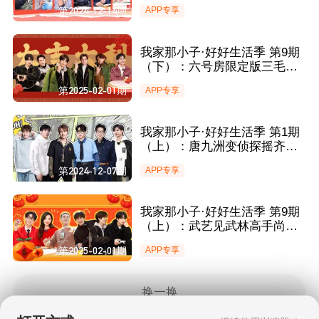
车历险” 张博恒学海狮跳舞可爱
第2024-12-14期
APP专享
席卷舞台
我家那小子·好好生活季 第9期
（下）：六号房限定版三毛洗
浴造型惊艳全场 余承恩杨仕泽
第2025-02-01期
APP专享
勇闯十三关帅的很轻松
我家那小子·好好生活季 第1期
（上）：唐九洲变侦探摇齐思
钧上“贼船” 张博恒美强惨得全
第2024-12-07期
APP专享
场认证
我家那小子·好好生活季 第9期
（上）：武艺见武林高手尚筱
菊学防狼术 井胧石凯高卿尘见
第2025-02-01期
APP专享
面开怼超有梗
换一换