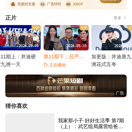
正片
更多
VIP
VIP
V
2026-05-10
2026-05-10
2026-05-
第11期上：井迪硬
第11期下：吕严在
加更版：井迪唐九
控九洲一天
线征婚
洲花式互夸
正在播放
正在播放
正在播放
广告
猜你喜欢
我家那小子·好好生活季 第7期
（上）：武艺组局露营给爸妈