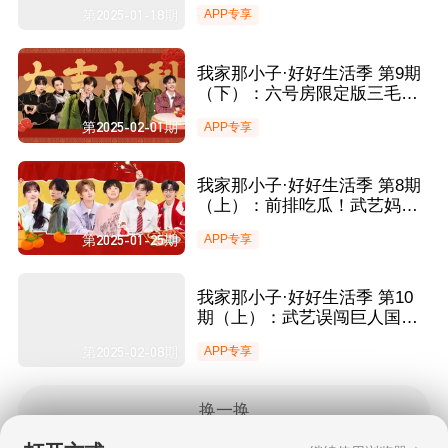
做婚姻体检 六号房首次团聚解
第2025-01-18期
APP专享
锁N多初体验！
我家那小子·好好生活季 第9期
（下）：六号房限定版三毛洗
浴造型惊艳全场 余承恩杨仕泽
第2025-02-01期
APP专享
勇闯十三关帅的很轻松
我家那小子·好好生活季 第8期
（上）：前排吃瓜！武艺妈妈
嗑张远井迪CP 井胧井迪暗自较
第2025-01-25期
APP专享
劲PK穿搭
我家那小子·好好生活季 第10
期（上）：武艺误闯巨人国跟
盛宇学打篮球 糊涂舅舅余承恩
第2025-02-08期
APP专享
带娃状况百出？
换一换