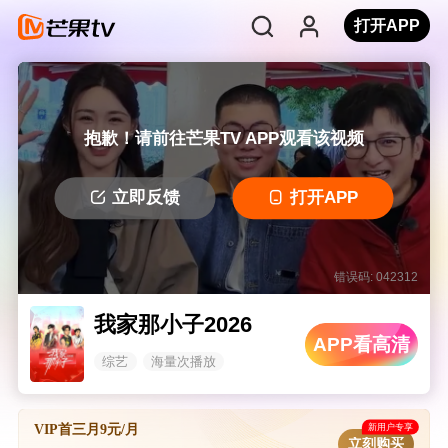
打开APP
抱歉！请前往芒果TV APP观看该视频
立即反馈
打开APP
错误码: 042312
我家那小子2026
APP看高清
综艺
海量次播放
新用户专享
VIP首三月9元/月
立刻购买