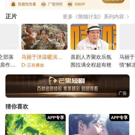
正片
更多《熊猫计划》系列内容
04:47
02:43
03:09
之部落
马丽于洋温暖演
喜剧人齐聚欢乐氛
马丽于
并肩作
绎“爱的拥抱”！
围拉满全程超有梗
情“解冻
正在播放
族助力熊
正在播放
正在
勇攀大
广告
猜你喜欢
APP专享
APP专享