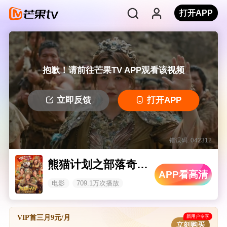
打开APP
抱歉！请前往芒果TV APP观看该视频
立即反馈
打开APP
错误码: 042312
熊猫计划之部落奇遇记
APP看高清
电影
709.1万次播放
新用户专享
VIP首三月9元/月
立刻购买