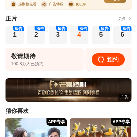
正片
更多
预告
预告
预告
预告
预告
预告
1
2
3
4
5
6
敬请期待
预约
100.8万人已预约
广告
猜你喜欢
APP专享
APP专享