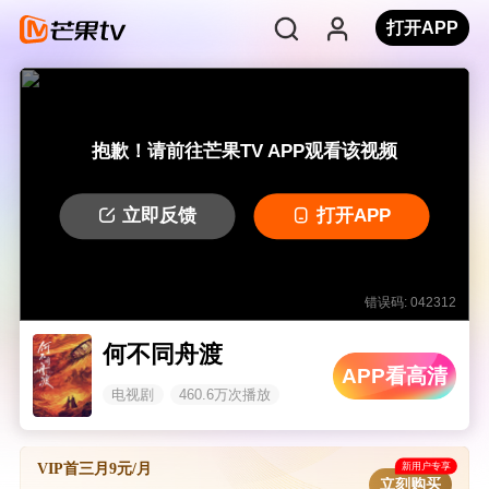
打开APP
抱歉！请前往芒果TV APP观看该视频
立即反馈
打开APP
错误码: 042312
何不同舟渡
APP看高清
电视剧
460.6万次播放
新用户专享
VIP首三月9元/月
立刻购买