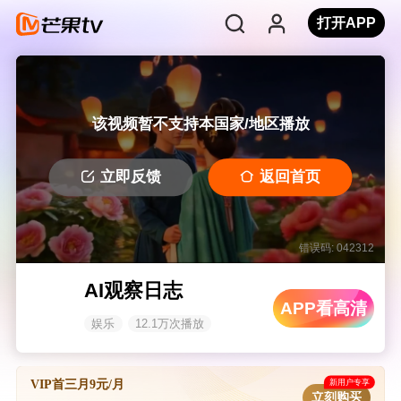
打开APP
该视频暂不支持本国家/地区播放
立即反馈
返回首页
错误码: 042312
AI观察日志
APP看高清
娱乐
12.1万次播放
新用户专享
VIP首三月9元/月
立刻购买