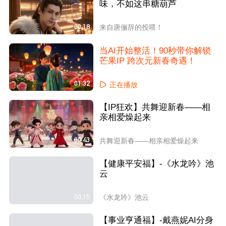
味，不如这串糖葫芦
00:18
来自唐俪辞的投喂！
当AI开始整活！90秒带你解锁
芒果IP 跨次元新春奇遇！
01:32
正在播放
【IP狂欢】共舞迎新春——相
亲相爱燥起来
00:43
共舞迎新春——相亲相爱燥起来
【健康平安福】-《水龙吟》池
云
00:15
《水龙吟》池云
【事业亨通福】-戴燕妮AI分身