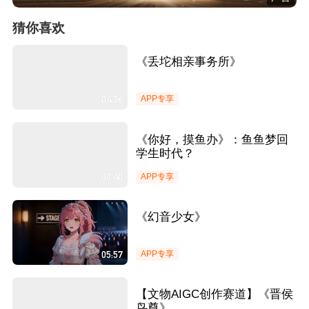
猜你喜欢
《丢坨相亲事务所》
04:36
APP专享
《你好，摸鱼办》：鱼鱼梦回
学生时代？
00:40
APP专享
《幻音少女》
05:57
APP专享
【文物AIGC创作赛道】《晋侯
鸟尊》