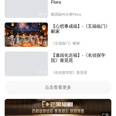
Flora
00:14
戴燕妮AI分身Flora
【心想事成福】-《五福临门》
郦家
00:17
《五福临门》郦家
【逢凶化吉福】-《名侦探学
院》黄晃晃
00:18
《名侦探学院》黄晃晃
点击查看更多
广告