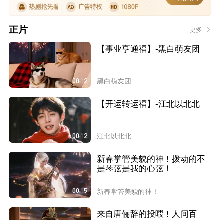
正片
更多
【事业亨通福】-黑白萌友团
00:12
黑白萌友团
【开运转运福】-江北以北北
00:12
江北以北北
新春掌管美貌的神！拨动的不
是琴弦是我的心弦！
00:15
新春掌管美貌的神！
来自唐俪辞的投喂！人间百