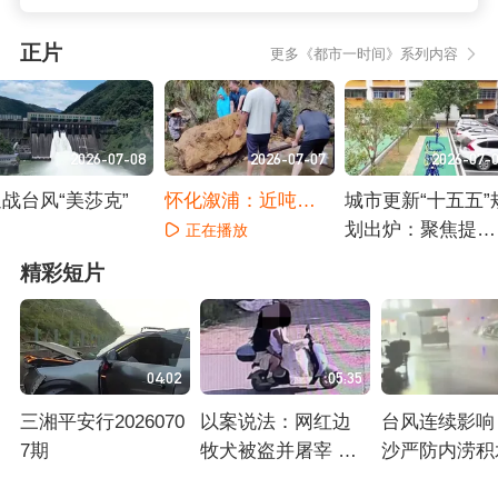
正片
更多《都市一时间》系列内容
2026-07-08
2026-07-07
2026-07-
战台风“美莎克”
怀化溆浦：近吨巨
城市更新“十五五”
石压断唯一通道 干
划出炉：聚焦提升
正在播放
群合力及时“硬核”抢
人居环境品质
正在播放
正在播放
精彩短片
通
04:02
05:35
三湘平安行2026070
以案说法：网红边
台风连续影响
7期
牧犬被盗并屠宰 涉
沙严防内涝积
案人员该当何罪 邻
台风环流影响
正在播放
正在播放
正在播放